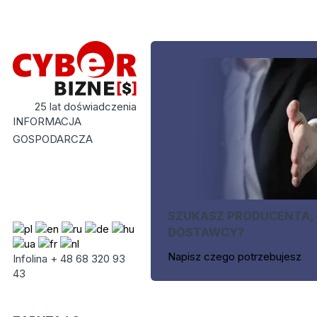
25 lat doświadczenia
INFORMACJA
GOSPODARCZA
SZUKASZ PRODUCENTA,
DOSTAWCY?
Napisz czego potrzebujesz
Infolina + 48 68 320 93
43