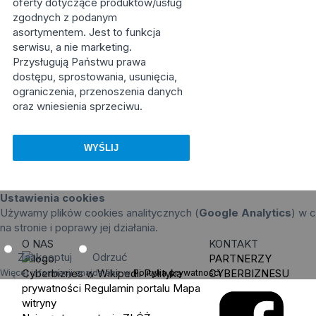
oferty dotyczące produktów/usług
zgodnych z podanym
asortymentem. Jest to funkcja
serwisu, a nie marketing.
Przysługują Państwu prawa
dostępu, sprostowania, usunięcia,
ograniczenia, przenoszenia danych
oraz wniesienia sprzeciwu.
Ustawienia cookies
Używamy plików cookies analitycznych (
Google Analytics
) w c
na stronie i poprawy jej działania.
O NAS
KONTAKT
Zaakceptuj
Odrzuć
PARTNERZY
Cyberbiznes w Wikipedii
Polityka
CYBERBIZNESU
Więcej informacji znajdziesz w
Polityka prywatności
.
prywatności
Regulamin portalu
Mapa
witryny