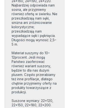
24x160, 24x190, 24x220.
Najbardziej odpowiada nam
sosna, ale przyjmiemy
również ofertę w świerku. Nie
przeszkadzają nam sęki,
sinizna ani zróżnicowanie
kolorystyczne;
przeszkadzają nam
wypadające sęki i pęknięcia.
Długości mogą wynosić 2,5–
5 m.
Materiał suszymy do 10–
12procent. Jeśli mogą
Państwo zaoferować
również wariant suszony,
będzie to dla nas dużym
plusem. Często przerabiamy
też inne profilacje, dlatego
chętnie przyjmiemy oferty na
produkty towarzyszące z
produkcji.
Suszone wymiary: 22x120,
22x150, 22x180, 22x200.