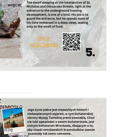
 ...
więcej
e
Z
ZEMIOSŁO
proszę
stawię. Nasza