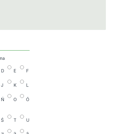
zna
D
E
F
J
K
L
Ń
O
Ó
Ś
T
U