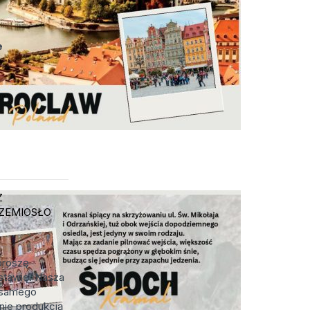
e
Z
ZEMIOSŁO
proszę
stawię. Nasza
d samego
nie produkcją