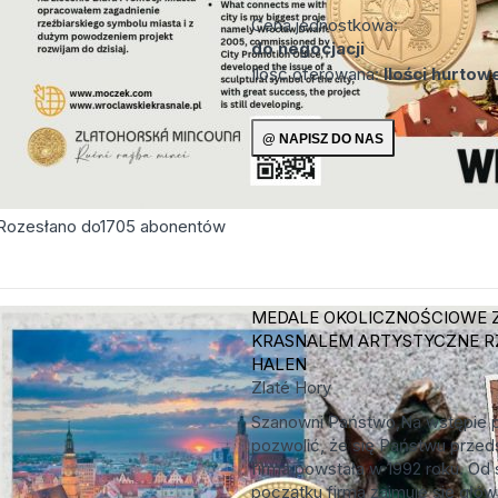
Cena jednostkowa:
do negocjacji
Ilość oferowana:
Ilości hurtow
Rozesłano do
1705
abonentów
MEDALE OKOLICZNOŚCIOWE 
KRASNALEM
ARTYSTYCZNE R
HALEN
Zlaté Hory
Szanowni Państwo,Na wstępie 
pozwolić, że się Państwu przed
firma powstała w 1992 roku. O
początku firma zajmuje się głów