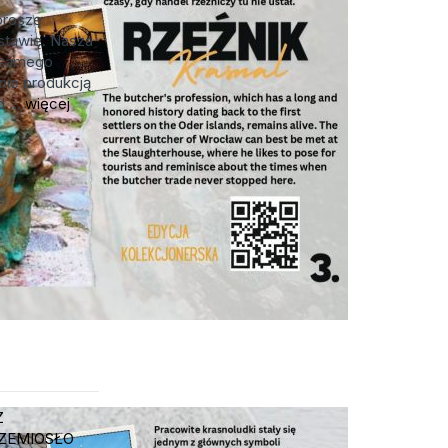
proszę
stawię. Nasza
d samego
nie produkcją
 ...
więcej
e
Z
ZEMIOSŁO