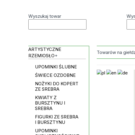
Wyszukaj towar
Wys
ARTYSTYCZNE
Towarów na giełd
RZEMIOSŁO
+
UPOMINKI ŚLUBNE
ŚWIECE OZDOBNE
NOŻYKI DO KOPERT
ZE SREBRA
KWIATY Z
BURSZTYNU I
SREBRA
FIGURKI ZE SREBRA
I BURSZTYNU
UPOMINKI