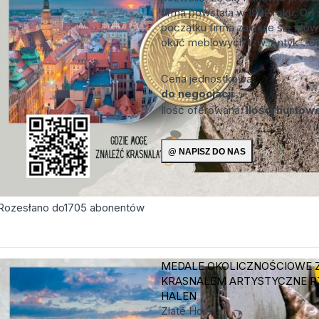
firma powstała w 1992 roku. O
początku firma zajmuje się głów
okuć meblowych tzw. Antyk”. Od
Cena jednostkowa:
do negocjacji
Ilość oferowana:
Ilości hurtow
Rozesłano do
1705
abonentów
MEDALE OKOLICZNOŚCIOWE 
KRASNALEM
ARTYSTYCZNE R
HALEN
Zlaté Hory