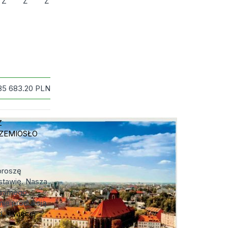
Z
Ż
Ź
85 683.20
PLN
Z
ZEMIOSŁO
proszę
stawię. Nasza
d samego
nie produkcją
 ...
więcej