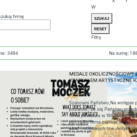
X
Y
W
zukaj firmę
Filtry
zie:
3484
Na sumę:
1 8
MEDALE OKOLICZNOŚCIOWE 
KRASNALEM
ARTYSTYCZNE R
HALEN
Zlaté Hory
Szanowni Państwo,Na wstępie 
pozwolić, że się Państwu przed
firma powstała w 1992 roku. O
początku firma zajmuje się głów
okuć meblowych tzw. Antyk”. Od