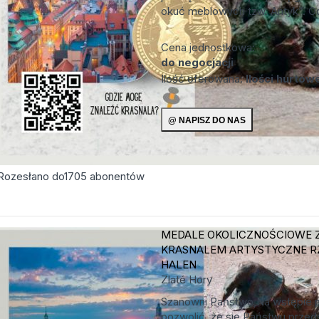
okuć meblowych tzw. Antyk”. Od
Cena jednostkowa:
do negocjacji
Ilość oferowana:
Ilości hurtow
Rozesłano do
1705
abonentów
MEDALE OKOLICZNOŚCIOWE 
KRASNALEM
ARTYSTYCZNE R
HALEN
Zlaté Hory
Szanowni Państwo,Na wstępie 
pozwolić, że się Państwu przed