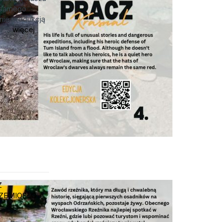
d samego
nie produkcją
 ...
więcej
e
Z
ZEMIOSŁO