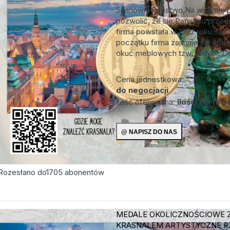
Szanowni Państwo,Na wstępie 
pozwolić, że się Państwu przed
firma powstała w 1992 roku. O
początku firma zajmuje się głów
okuć meblowych tzw. Antyk”. Od
Cena jednostkowa:
do negocjacji
Ilość oferowana:
Ilości hurtow
Rozesłano do
1705
abonentów
MEDALE OKOLICZNOŚCIOWE 
KRASNALEM
ARTYSTYCZNE R