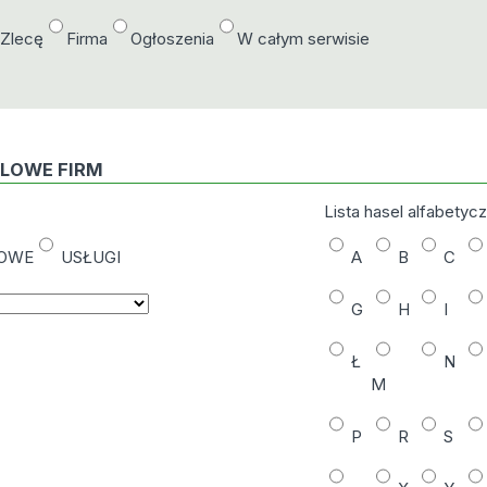
/Zlecę
Firma
Ogłoszenia
W całym serwisie
DLOWE FIRM
Lista hasel alfabetyc
NOWE
USŁUGI
A
B
C
G
H
I
Ł
N
M
P
R
S