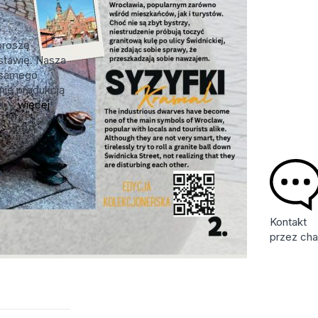
proszę
stawię. Nasza
d samego
nie produkcją
 ...
więcej
e
Kontakt
przez cha