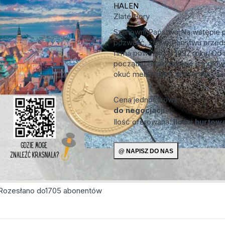
HALEN
Zlaté Hory
Szanowni Państwo,Na wstępie 
pozwolić, że się Państwu przed
firma powstała w 1992 roku. O
początku firma zajmuje się głów
okuć meblowych tzw. Antyk”. Od
Cena jednostkowa:
do negocjacji
Ilość oferowana:
Ilości hurtow
Rozesłano do
1705
abonentów