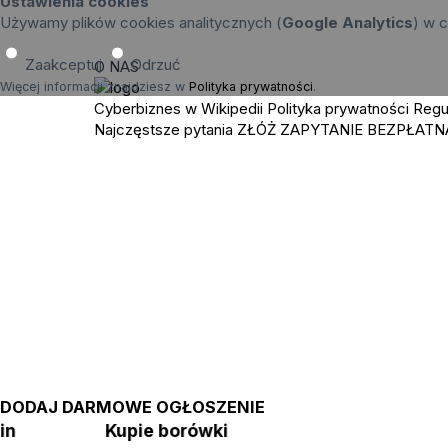
Ustawienia cookies
Używamy plików cookies analitycznych (
Google Analytics
) w c
Zaakceptuj
Odrzuć
O NAS
Więcej informacji znajdziesz w
Polityka prywatności
.
Cyberbiznes w Wikipedii
Polityka prywatności
Regu
Najczęstsze pytania
ZŁÓŻ ZAPYTANIE
BEZPŁATN
DODAJ DARMOWE OGŁOSZENIE
zin
Kupie borówki