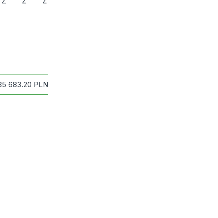
Z
Ż
Ź
85 683.20
PLN