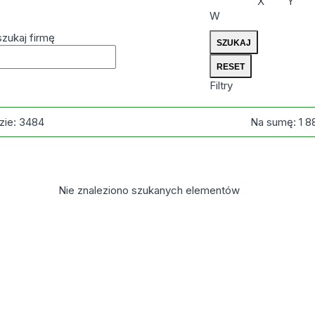
X
Y
W
zukaj firmę
Filtry
zie:
3484
Na sumę:
1 8
Nie znaleziono szukanych elementów