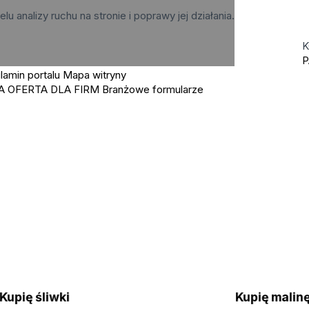
elu analizy ruchu na stronie i poprawy jej działania.
K
P
lamin portalu
Mapa witryny
A OFERTA DLA FIRM
Branżowe formularze
Kupię śliwki
Kupię mali