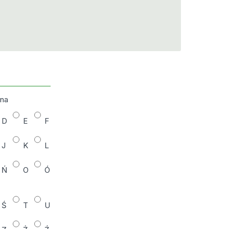
zna
D
E
F
J
K
L
Ń
O
Ó
Ś
T
U