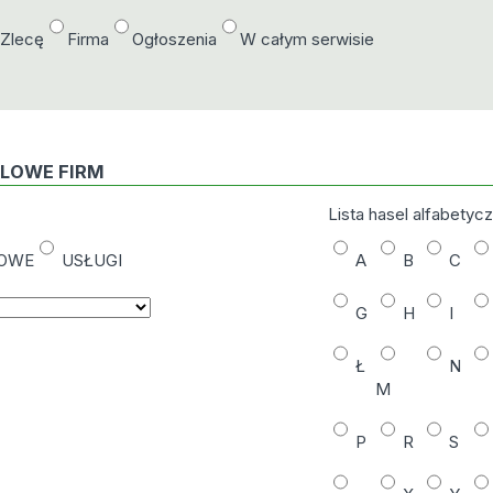
/Zlecę
Firma
Ogłoszenia
W całym serwisie
DLOWE FIRM
Lista hasel alfabetyc
NOWE
USŁUGI
A
B
C
G
H
I
Ł
N
M
P
R
S