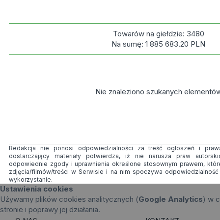
Towarów na giełdzie:
3480
Na sumę:
1 885 683.20
PLN
Nie znaleziono szukanych elementó
Redakcja nie ponosi odpowiedzialności za treść ogłoszeń i prawa
dostarczający materiały potwierdza, iż nie narusza praw autorsk
odpowiednie zgody i uprawnienia określone stosownym prawem, któr
zdjęcia/filmów/treści w Serwisie i na nim spoczywa odpowiedzialnoś
wykorzystanie.
Ustawienia cookies
Używamy plików cookies analitycznych (
Google Analytics
) w c
stronie i poprawy jej działania.