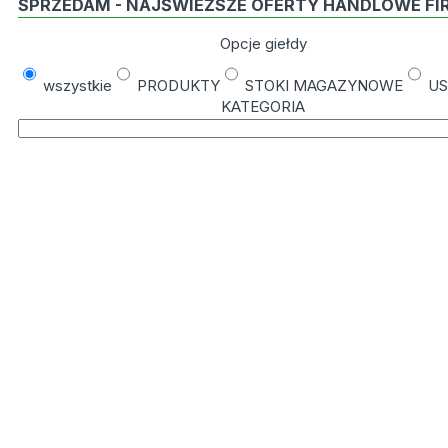
SPRZEDAM - NAJŚWIEŻSZE OFERTY HANDLOWE FI
Opcje giełdy
wszystkie
PRODUKTY
STOKI MAGAZYNOWE
US
KATEGORIA