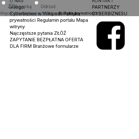
O NAS
KONTAKT
Zaakceptuj
Odrzuć
PARTNERZY
Cyberbiznes w Wikipedii
Polityka
CYBERBIZNESU
Więcej informacji znajdziesz w
Polityka prywatności
.
prywatności
Regulamin portalu
Mapa
witryny
Najczęstsze pytania
ZŁÓŻ
ZAPYTANIE
BEZPŁATNA OFERTA
DLA FIRM
Branżowe formularze