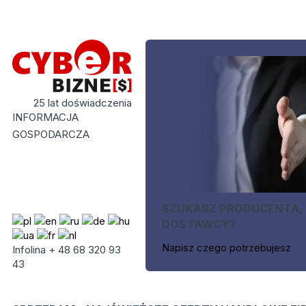
25 lat doświadczenia
INFORMACJA
GOSPODARCZA
SZUKASZ PRODUCENTA,
DOSTAWCY?
Napisz czego potrzebujesz
Infolina + 48 68 320 93
43