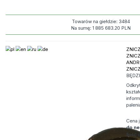
Towarów na giełdzie:
3484
Na sumę:
1 885 683.20
PLN
ZNIC
ZNIC
ANDR
ZNIC
BĘDZ
Odkry
kszta
infor
paleni
Cena 
do ne
Ilość