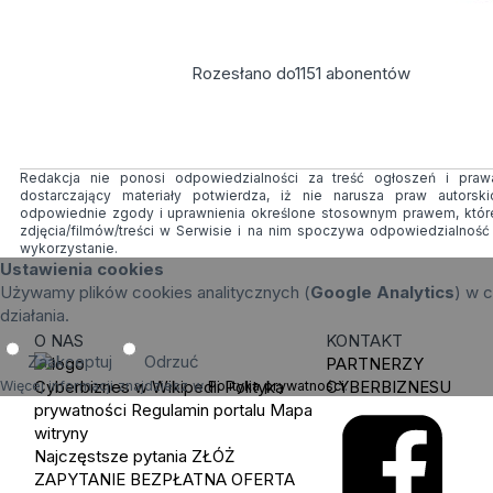
Rozesłano do
1151
abonentów
Redakcja nie ponosi odpowiedzialności za treść ogłoszeń i prawa
dostarczający materiały potwierdza, iż nie narusza praw autorsk
odpowiednie zgody i uprawnienia określone stosownym prawem, któr
zdjęcia/filmów/treści w Serwisie i na nim spoczywa odpowiedzialnoś
wykorzystanie.
Ustawienia cookies
Używamy plików cookies analitycznych (
Google Analytics
) w c
działania.
O NAS
KONTAKT
Zaakceptuj
Odrzuć
PARTNERZY
Cyberbiznes w Wikipedii
Polityka
CYBERBIZNESU
Więcej informacji znajdziesz w
Polityka prywatności
.
prywatności
Regulamin portalu
Mapa
witryny
Najczęstsze pytania
ZŁÓŻ
ZAPYTANIE
BEZPŁATNA OFERTA