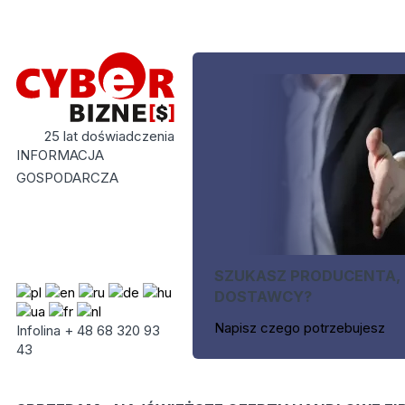
25 lat doświadczenia
INFORMACJA
GOSPODARCZA
SZUKASZ PRODUCENTA,
DOSTAWCY?
Napisz czego potrzebujesz
Infolina + 48 68 320 93
43