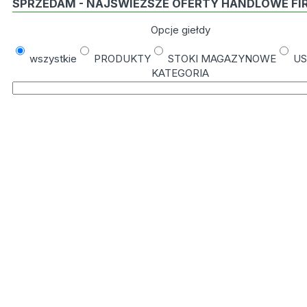
SPRZEDAM - NAJŚWIEŻSZE OFERTY HANDLOWE FI
Opcje giełdy
wszystkie
PRODUKTY
STOKI MAGAZYNOWE
US
KATEGORIA