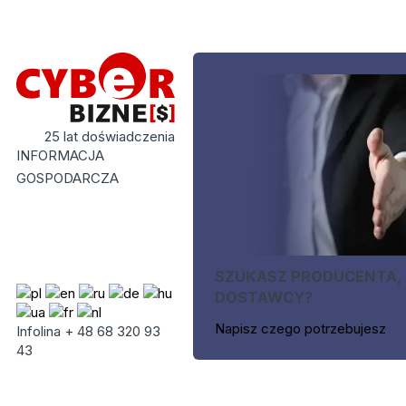
25 lat doświadczenia
INFORMACJA
GOSPODARCZA
SZUKASZ PRODUCENTA,
DOSTAWCY?
Napisz czego potrzebujesz
Infolina + 48 68 320 93
43