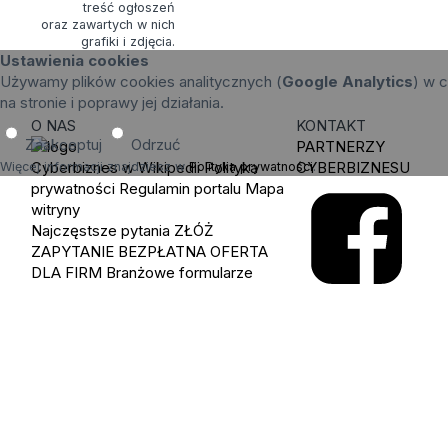
treść ogłoszeń
oraz zawartych w nich
grafiki i zdjęcia.
Ustawienia cookies
Używamy plików cookies analitycznych (
Google Analytics
) w c
na stronie i poprawy jej działania.
O NAS
KONTAKT
Zaakceptuj
Odrzuć
PARTNERZY
Cyberbiznes w Wikipedii
Polityka
CYBERBIZNESU
Więcej informacji znajdziesz w
Polityka prywatności
.
prywatności
Regulamin portalu
Mapa
witryny
Najczęstsze pytania
ZŁÓŻ
ZAPYTANIE
BEZPŁATNA OFERTA
DLA FIRM
Branżowe formularze