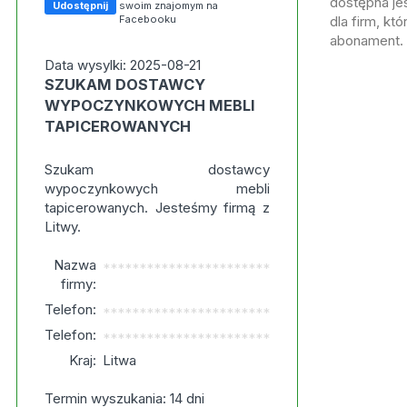
dostępna jes
Udostępnij
swoim znajomym na
Facebooku
dla firm, kt
abonament.
Data wysylki: 2025-08-21
SZUKAM DOSTAWCY
WYPOCZYNKOWYCH MEBLI
TAPICEROWANYCH
Szukam dostawcy
wypoczynkowych mebli
tapicerowanych. Jesteśmy firmą z
Litwy.
Nazwa
***********************
firmy:
Telefon:
***********************
Telefon:
***********************
Kraj:
Litwa
Termin wyszukania: 14 dni