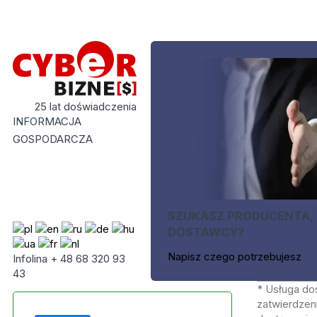
25 lat doświadczenia
INFORMACJA
GOSPODARCZA
SZUKASZ PRODUCENTA,
DOSTAWCY?
Napisz czego potrzebujesz
Infolina + 48 68 320 93
43
* Usługa do
zatwierdzeni