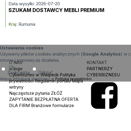
Data wysylki: 2026-07-20
SZUKAM DOSTAWCY MEBLI PREMIUM
Kraj:
Rumunia
Ustawienia cookies
Używamy plików cookies analitycznych (
Google Analytics
) w c
stronie i poprawy jej działania.
O NAS
KONTAKT
PARTNERZY
Zaakceptuj
Odrzuć
Cyberbiznes w Wikipedii
Polityka
CYBERBIZNESU
Więcej informacji znajdziesz w
Polityka prywatności
.
prywatności
Regulamin portalu
Mapa
witryny
Najczęstsze pytania
ZŁÓŻ
ZAPYTANIE
BEZPŁATNA OFERTA
DLA FIRM
Branżowe formularze