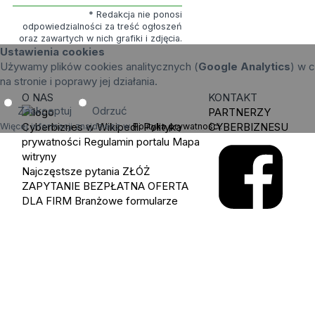
* Redakcja nie ponosi
odpowiedzialności za treść ogłoszeń
oraz zawartych w nich grafiki i zdjęcia.
Ustawienia cookies
Używamy plików cookies analitycznych (
Google Analytics
) w c
na stronie i poprawy jej działania.
O NAS
KONTAKT
Zaakceptuj
Odrzuć
PARTNERZY
Cyberbiznes w Wikipedii
Polityka
CYBERBIZNESU
Więcej informacji znajdziesz w
Polityka prywatności
.
prywatności
Regulamin portalu
Mapa
witryny
Najczęstsze pytania
ZŁÓŻ
ZAPYTANIE
BEZPŁATNA OFERTA
DLA FIRM
Branżowe formularze