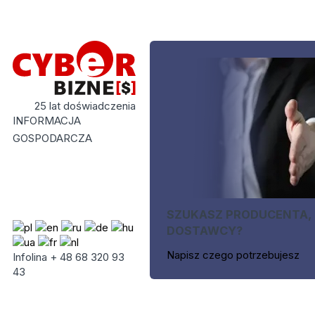
25 lat doświadczenia
INFORMACJA
GOSPODARCZA
SZUKASZ PRODUCENTA,
DOSTAWCY?
Napisz czego potrzebujesz
Infolina + 48 68 320 93
43