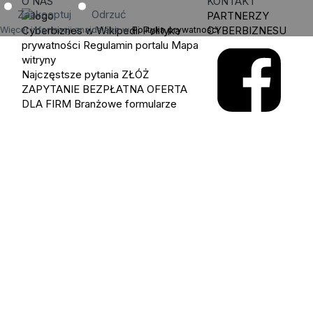
O NAS
KONTAKT
Zaakceptuj
Odrzuć
PARTNERZY
Cyberbiznes w Wikipedii
Polityka
CYBERBIZNESU
Więcej informacji znajdziesz w
Polityka prywatności
.
prywatności
Regulamin portalu
Mapa
witryny
Najczęstsze pytania
ZŁÓŻ
ZAPYTANIE
BEZPŁATNA OFERTA
DLA FIRM
Branżowe formularze