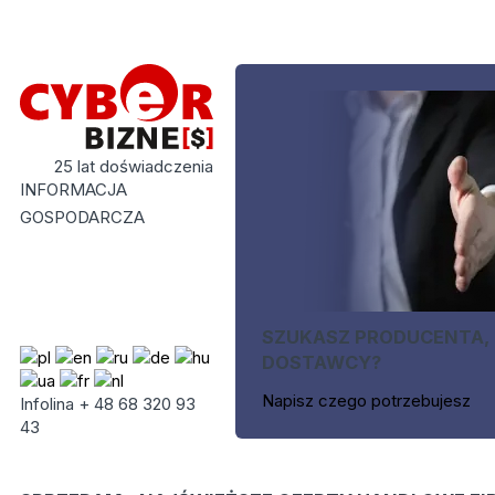
25 lat doświadczenia
INFORMACJA
GOSPODARCZA
SZUKASZ PRODUCENTA,
DOSTAWCY?
Napisz czego potrzebujesz
Infolina + 48 68 320 93
43