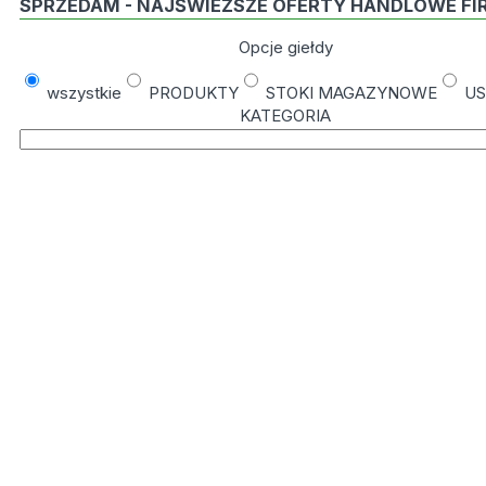
SPRZEDAM - NAJŚWIEŻSZE OFERTY HANDLOWE FI
Opcje giełdy
wszystkie
PRODUKTY
STOKI MAGAZYNOWE
US
KATEGORIA