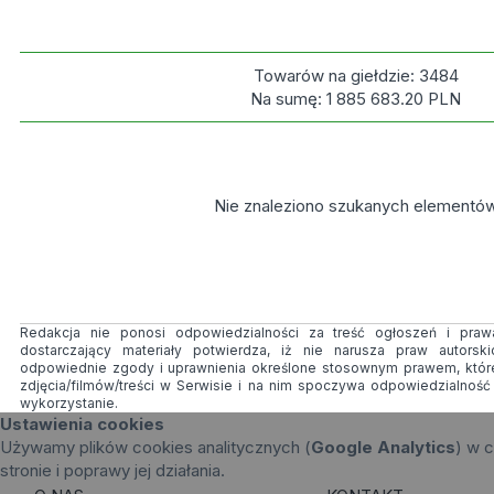
Towarów na giełdzie:
3484
Na sumę:
1 885 683.20
PLN
Nie znaleziono szukanych elementó
Redakcja nie ponosi odpowiedzialności za treść ogłoszeń i prawa
dostarczający materiały potwierdza, iż nie narusza praw autorsk
odpowiednie zgody i uprawnienia określone stosownym prawem, któr
zdjęcia/filmów/treści w Serwisie i na nim spoczywa odpowiedzialnoś
wykorzystanie.
Ustawienia cookies
Używamy plików cookies analitycznych (
Google Analytics
) w c
stronie i poprawy jej działania.