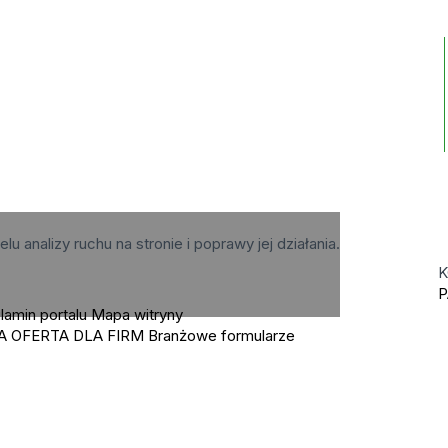
elu analizy ruchu na stronie i poprawy jej działania.
K
P
lamin portalu
Mapa witryny
A OFERTA DLA FIRM
Branżowe formularze