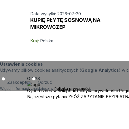
Data wysylki: 2026-07-20
KUPIĘ PŁYTĘ SOSNOWĄ NA
MIKROWCZEP
Kraj:
Polska
Ustawienia cookies
Używamy plików cookies analitycznych (
Google Analytics
) w c
O NAS
Zaakceptuj
Odrzuć
Więcej informacji znajdziesz w
Polityka prywatności
.
Cyberbiznes w Wikipedii
Polityka prywatności
Regu
Najczęstsze pytania
ZŁÓŻ ZAPYTANIE
BEZPŁATN