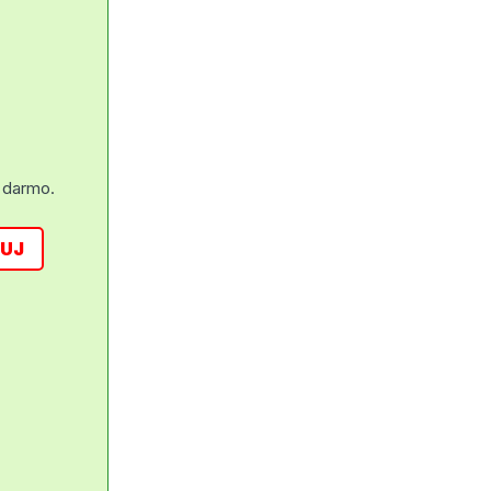
 darmo.
UJ