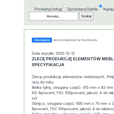
Produkty/Usługi
Sprzedam/Giełda
Kupię
Udostępnij
swoim znajomym na Facebooku
Data wysylki: 2025-12-12
ZLECĘ PRODUKCJĘ ELEMENTÓW MEBL
SPECYFIKACJA
Zlecę produkcję elementów meblowych. Półp
razy do roku.
Belka tylna, strugana część: 410 mm x 82 mm
KD 8procent, FSC 100procent, jakość A do lak
szt
Obręcz, strugana część: 690 mm x 75 mm x 2
8procent, FSC 100procent, jakość A do lakiero