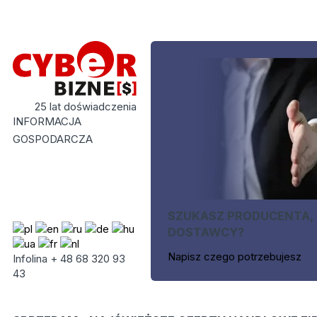
25 lat doświadczenia
INFORMACJA
GOSPODARCZA
SZUKASZ PRODUCENTA,
DOSTAWCY?
Napisz czego potrzebujesz
Infolina + 48 68 320 93
43