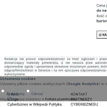
Cena 
do ne
Ilość
hurt
Redakcja nie ponosi odpowiedzialności za treść ogłoszeń i prawa
dostarczający materiały potwierdza, iż nie narusza praw autorsk
odpowiednie zgody i uprawnienia określone stosownym prawem, któr
zdjęcia/filmów/treści w Serwisie i na nim spoczywa odpowiedzialnoś
wykorzystanie.
Ustawienia cookies
Używamy plików cookies analitycznych (
Google Analytics
) w c
Zaakceptuj
Odrzuć
O NAS
KONTAKT
PARTNERZY
Więcej informacji znajdziesz w
Polityka prywatności
.
Cyberbiznes w Wikipedii
Polityka
CYBERBIZNESU