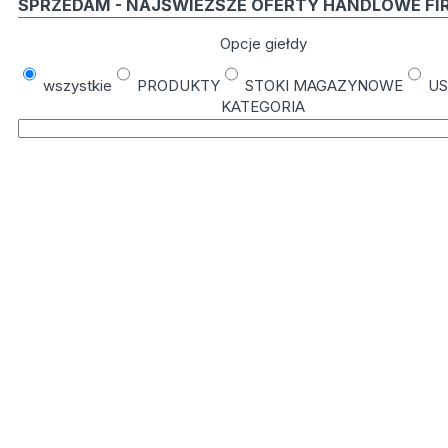
SPRZEDAM - NAJŚWIEŻSZE OFERTY HANDLOWE FI
Opcje giełdy
wszystkie
PRODUKTY
STOKI MAGAZYNOWE
US
KATEGORIA