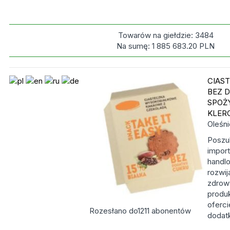
Towarów na giełdzie:
3484
Na sumę:
1 885 683.20
PLN
CIAS
BEZ 
SPOŻ
KLER
Oleśn
Poszu
impor
handl
rozwij
zdrow
produ
oferci
Rozesłano do
1211
abonentów
dodatk