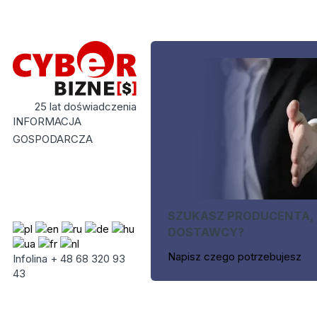
25 lat doświadczenia
INFORMACJA
GOSPODARCZA
SZUKASZ PRODUCENTA,
DOSTAWCY?
Napisz czego potrzebujesz
Infolina + 48 68 320 93
43