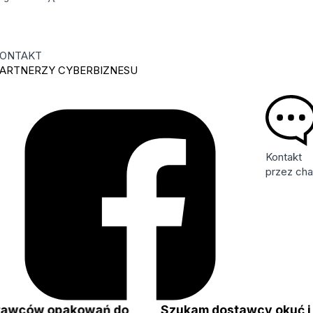
ONTAKT
ARTNERZY CYBERBIZNESU
Kontakt
przez cha
tawców opakowań do
Szukam dostawcy okuć 