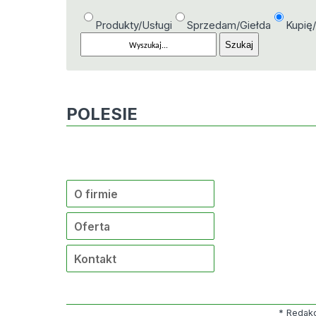
Produkty/Usługi
Sprzedam/Giełda
Kupię
POLESIE
O firmie
Oferta
Kontakt
* Redakc