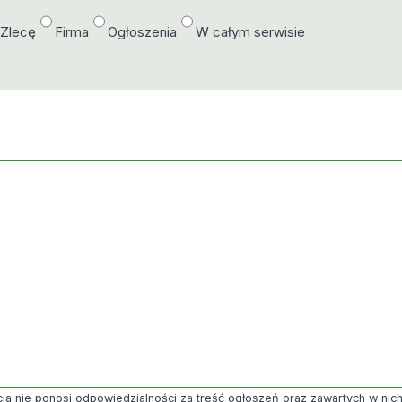
/Zlecę
Firma
Ogłoszenia
W całym serwisie
ja nie ponosi odpowiedzialności za treść ogłoszeń oraz zawartych w nich g