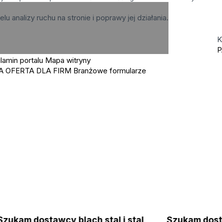
elu analizy ruchu na stronie i poprawy jej działania.
K
P
lamin portalu
Mapa witryny
A OFERTA DLA FIRM
Branżowe formularze
Szukam dostawcy blach stal i stal
Szukam dos