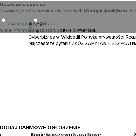
Ustawienia cookies
Używamy plików cookies analitycznych (
Google Analytics
) w c
Zaakceptuj
Odrzuć
O NAS
Więcej informacji znajdziesz w
Polityka prywatności
.
Cyberbiznes w Wikipedii
Polityka prywatności
Regu
Najczęstsze pytania
ZŁÓŻ ZAPYTANIE
BEZPŁATN
DODAJ DARMOWE OGŁOSZENIE
wy
Kupię kruszywo bazaltowe