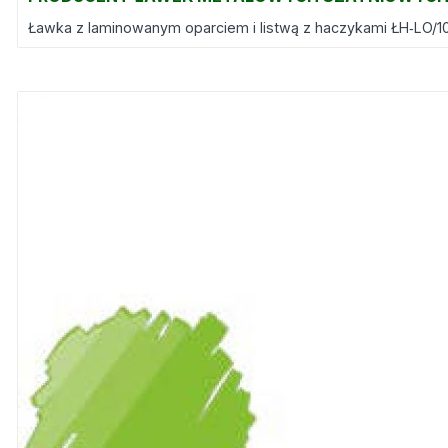
Ławka z laminowanym oparciem i listwą z haczykami ŁH‑LO/1