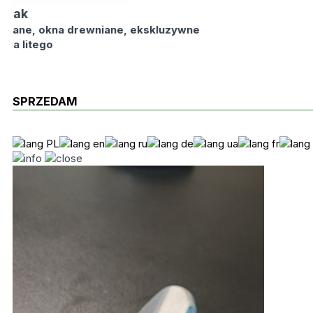
k
e, okna drewniane, ekskluzywne
litego
SPRZEDAM