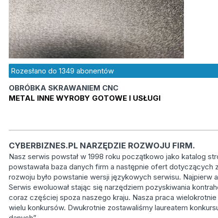
Rozesłano do
1349
abonentów
OBRÓBKA SKRAWANIEM CNC
METAL INNE WYROBY GOTOWE I USŁUGI
CYBERBIZNES.PL NARZĘDZIE ROZWOJU FIRM.
Nasz serwis powstał w 1998 roku początkowo jako katalog st
powstawała baza danych firm a następnie ofert dotyczących z
rozwoju było powstanie wersji językowych serwisu. Najpierw angi
Serwis ewoluował stając się narzędziem pozyskiwania kontrahe
coraz częściej spoza naszego kraju. Nasza praca wielokrotnie
wielu konkursów. Dwukrotnie zostawaliśmy laureatem konkursu 
danych”.