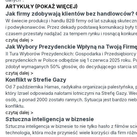
ARTYKUŁY
(POKAŻ WIĘCEJ)
Jak firmy zdobywają klientów bez handlowców? 
W świecie produkcji i handlu B2B firmy od lat szukają skute
i podwykonawców. Przez dekady podstawą komunikacji były tele
czasem przestały nadążać za tempem rynku i rosnącą konkure
czytaj dalej >
Jak Wybory Prezydenckie Wpłyną na Twoją Firm
II Tura Wyborów Prezydenckich: Gospodarka i Przedsiębiorcy
prezydenckich w Polsce odbędzie się 1 czerwca 2025 roku. Po
zdobył wymaganych 50% głosów, do decydującego starcia stan
czytaj dalej >
Konflikt w Strefie Gazy
Od 7 października Hamas, radykalna organizacja palestyńska, p
który Izrael odpowiada nalotami lotniczymi na Strefę Gazy. We
osób, a ponad 2000 zostało rannych. Sytuacja jest bardzo nieb
konfliktu.
czytaj dalej >
Sztuczna inteligencja w biznesie
Sztuczna inteligencja w biznesie to nie tylko hasło z filmów sci
technologia, która może przynieść wiele korzyści dla firm różnej