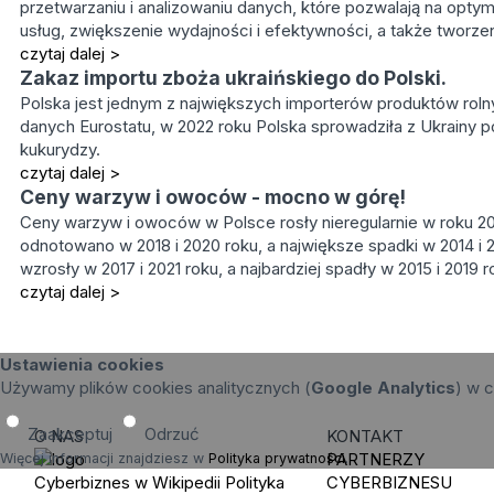
przetwarzaniu i analizowaniu danych, które pozwalają na opty
usług, zwiększenie wydajności i efektywności, a także tworze
czytaj dalej >
Zakaz importu zboża ukraińskiego do Polski.
Polska jest jednym z największych importerów produktów roln
danych Eurostatu, w 2022 roku Polska sprowadziła z Ukrainy po
kukurydzy.
czytaj dalej >
Ceny warzyw i owoców - mocno w górę!
Ceny warzyw i owoców w Polsce rosły nieregularnie w roku 20
odnotowano w 2018 i 2020 roku, a największe spadki w 2014 i 
wzrosły w 2017 i 2021 roku, a najbardziej spadły w 2015 i 2019 r
czytaj dalej >
Ustawienia cookies
Używamy plików cookies analitycznych (
Google Analytics
) w c
Zaakceptuj
Odrzuć
O NAS
KONTAKT
PARTNERZY
Więcej informacji znajdziesz w
Polityka prywatności
.
Cyberbiznes w Wikipedii
Polityka
CYBERBIZNESU