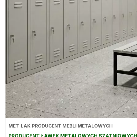
MET-LAK PRODUCENT MEBLI METALOWYCH
PRODUCENT ŁAWEK METALOWYCH SZATNIOWYC