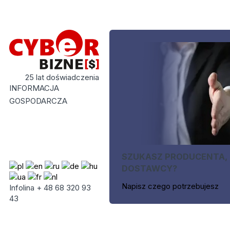
25 lat doświadczenia
INFORMACJA
GOSPODARCZA
SZUKASZ PRODUCENTA,
DOSTAWCY?
Napisz czego potrzebujesz
Infolina + 48 68 320 93
43