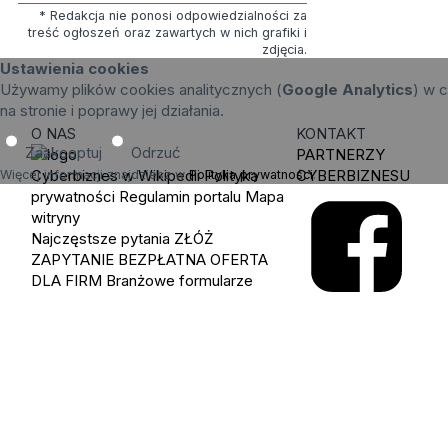
* Redakcja nie ponosi odpowiedzialności za
treść ogłoszeń oraz zawartych w nich grafiki i
zdjęcia.
Ustawienia cookies
Używamy plików cookies analitycznych (
Google Analytics
) w c
na stronie i poprawy jej działania.
O NAS
KONTAKT
Zaakceptuj
Odrzuć
PARTNERZY
Cyberbiznes w Wikipedii
Polityka
CYBERBIZNESU
Więcej informacji znajdziesz w
Polityka prywatności
.
prywatności
Regulamin portalu
Mapa
witryny
Najczęstsze pytania
ZŁÓŻ
ZAPYTANIE
BEZPŁATNA OFERTA
DLA FIRM
Branżowe formularze