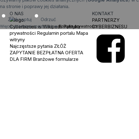
na stronie i poprawy jej działania.
O NAS
KONTAKT
Zaakceptuj
Odrzuć
PARTNERZY
Cyberbiznes w Wikipedii
Polityka
CYBERBIZNESU
Więcej informacji znajdziesz w
Polityka prywatności
.
prywatności
Regulamin portalu
Mapa
witryny
Najczęstsze pytania
ZŁÓŻ
ZAPYTANIE
BEZPŁATNA OFERTA
DLA FIRM
Branżowe formularze