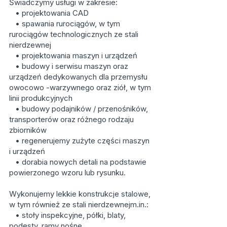
Świadczymy usługi w zakresie:
• projektowania CAD
• spawania rurociągów, w tym
rurociągów technologicznych ze stali
nierdzewnej
• projektowania maszyn i urządzeń
• budowy i serwisu maszyn oraz
urządzeń dedykowanych dla przemysłu
owocowo -warzywnego oraz ziół, w tym
linii produkcyjnych
• budowy podajników / przenośników,
transporterów oraz różnego rodzaju
zbiorników
• regenerujemy zużyte części maszyn
i urządzeń
• dorabia nowych detali na podstawie
powierzonego wzoru lub rysunku.
Wykonujemy lekkie konstrukcje stalowe,
w tym również ze stali nierdzewnejm.in.:
• stoły inspekcyjne, półki, blaty,
podesty, ramy nośne