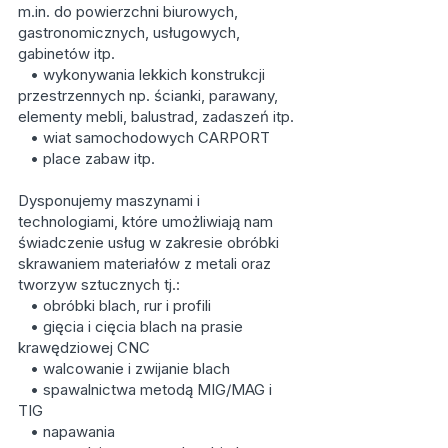
m.in. do powierzchni biurowych,
gastronomicznych, usługowych,
gabinetów itp.
• wykonywania lekkich konstrukcji
przestrzennych np. ścianki, parawany,
elementy mebli, balustrad, zadaszeń itp.
• wiat samochodowych CARPORT
• place zabaw itp.
Dysponujemy maszynami i
technologiami, które umożliwiają nam
świadczenie usług w zakresie obróbki
skrawaniem materiałów z metali oraz
tworzyw sztucznych tj.:
• obróbki blach, rur i profili
• gięcia i cięcia blach na prasie
krawędziowej CNC
• walcowanie i zwijanie blach
• spawalnictwa metodą MIG/MAG i
TIG
• napawania