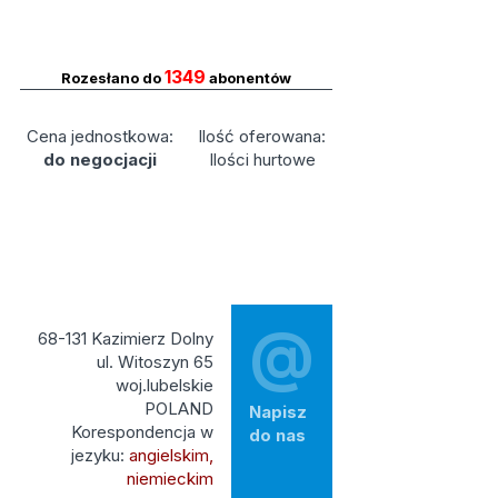
1349
Rozesłano do
abonentów
Cena jednostkowa:
Ilość oferowana:
do negocjacji
Ilości hurtowe
@
68-131 Kazimierz Dolny
ul. Witoszyn 65
woj.lubelskie
POLAND
Napisz
Korespondencja w
do nas
jezyku:
angielskim,
niemieckim