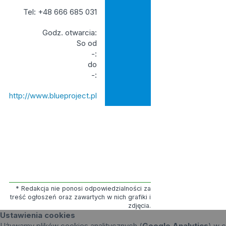
Tel: +48 666 685 031
Godz. otwarcia:
So od
-:
do
-:
http://www.blueproject.pl
* Redakcja nie ponosi odpowiedzialności za
treść ogłoszeń oraz zawartych w nich grafiki i
zdjęcia.
Ustawienia cookies
Używamy plików cookies analitycznych (
Google Analytics
) w c