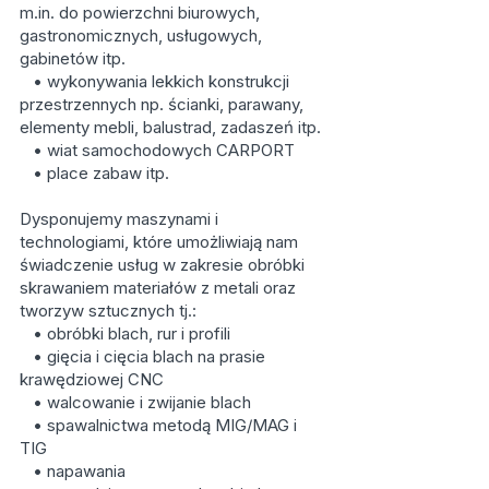
m.in. do powierzchni biurowych,
gastronomicznych, usługowych,
gabinetów itp.
• wykonywania lekkich konstrukcji
przestrzennych np. ścianki, parawany,
elementy mebli, balustrad, zadaszeń itp.
• wiat samochodowych CARPORT
• place zabaw itp.
Dysponujemy maszynami i
technologiami, które umożliwiają nam
świadczenie usług w zakresie obróbki
skrawaniem materiałów z metali oraz
tworzyw sztucznych tj.:
• obróbki blach, rur i profili
• gięcia i cięcia blach na prasie
krawędziowej CNC
• walcowanie i zwijanie blach
• spawalnictwa metodą MIG/MAG i
TIG
• napawania