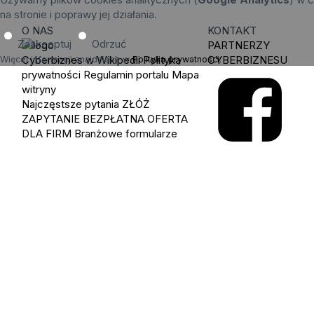
na stronie i poprawy jej działania.
O NAS
KONTAKT
Zaakceptuj
Odrzuć
PARTNERZY
Cyberbiznes w Wikipedii
Polityka
CYBERBIZNESU
Więcej informacji znajdziesz w
Polityka prywatności
.
prywatności
Regulamin portalu
Mapa
witryny
Najczęstsze pytania
ZŁÓŻ
ZAPYTANIE
BEZPŁATNA OFERTA
DLA FIRM
Branżowe formularze