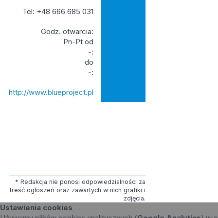
Tel: +48 666 685 031
Godz. otwarcia:
Pn-Pt od
-:
do
-:
http://www.blueproject.pl
* Redakcja nie ponosi odpowiedzialności za
treść ogłoszeń oraz zawartych w nich grafiki i
zdjęcia.
Ustawienia cookies
Używamy plików cookies analitycznych (
Google Analytics
) w c