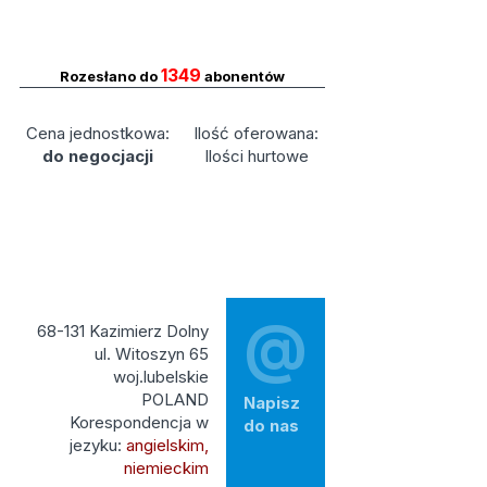
1349
Rozesłano do
abonentów
Cena jednostkowa:
Ilość oferowana:
do negocjacji
Ilości hurtowe
@
68-131 Kazimierz Dolny
ul. Witoszyn 65
woj.lubelskie
POLAND
Napisz
Korespondencja w
do nas
jezyku:
angielskim,
niemieckim