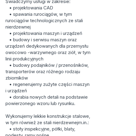
Świadczymy usługi w zakresie:
• projektowania CAD
• spawania rurociągów, w tym
rurociągów technologicznych ze stali
nierdzewnej
• projektowania maszyn i urządzeń
• budowy i serwisu maszyn oraz
urządzeń dedykowanych dla przemysłu
owocowo -warzywnego oraz ziół, w tym
linii produkcyjnych
• budowy podajników / przenośników,
transporterów oraz różnego rodzaju
zbiorników
• regenerujemy zużyte części maszyn
i urządzeń
• dorabia nowych detali na podstawie
powierzonego wzoru lub rysunku.
Wykonujemy lekkie konstrukcje stalowe,
w tym również ze stali nierdzewnejm.in.:
• stoły inspekcyjne, półki, blaty,
podesty, ramy nośne