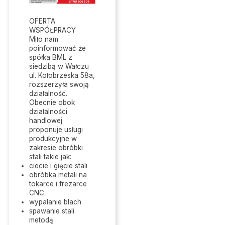
OFERTA
WSPÓŁPRACY
Miło nam
poinformować że
spółka BML z
siedzibą w Wałczu
ul. Kołobrzeska 58a,
rozszerzyła swoją
działalność.
Obecnie obok
działalności
handlowej
proponuje usługi
produkcyjne w
zakresie obróbki
stali takie jak:
ciecie i gięcie stali
obróbka metali na
tokarce i frezarce
CNC
wypalanie blach
spawanie stali
metodą