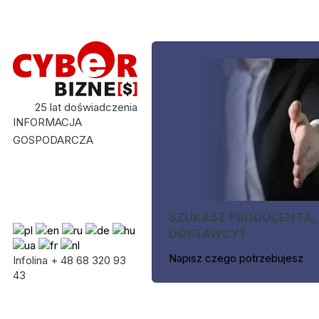
25 lat doświadczenia
INFORMACJA
GOSPODARCZA
SZUKASZ PRODUCENTA,
DOSTAWCY?
Napisz czego potrzebujesz
Infolina + 48 68 320 93
43