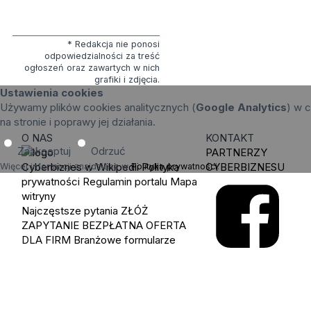
* Redakcja nie ponosi
odpowiedzialności za treść
ogłoszeń oraz zawartych w nich
grafiki i zdjęcia.
Ustawienia cookies
Używamy plików cookies analitycznych (
Google Analytics
) w c
na stronie i poprawy jej działania.
O NAS
KONTAKT
Zaakceptuj
Odrzuć
PARTNERZY
Cyberbiznes w Wikipedii
Polityka
CYBERBIZNESU
Więcej informacji znajdziesz w
Polityka prywatności
.
prywatności
Regulamin portalu
Mapa
witryny
Najczęstsze pytania
ZŁÓŻ
ZAPYTANIE
BEZPŁATNA OFERTA
DLA FIRM
Branżowe formularze