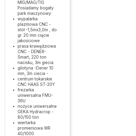
MIG/MAG/TIG
Posiadamy bogaty
park maszynowy:
wypalarka
plazmowa CNC -
stół -1,5mx3,0m , do
gr. 20 mm cięcie
jakościowe
prasa krawędziowa
CNC - DENER-
Smart, 220 ton
nacisku, 3m giecia
gilotyna -Dener 10
mm, 3m ciecia -
centrum tokarskie
CNC HAAS ST-20Y
frezarka
uniwersalna FMU-
36U
nożyce uniwersalne
GEKA Hydracrop -
80/150 ton
wiertarka
promieniowa WR
40/1000