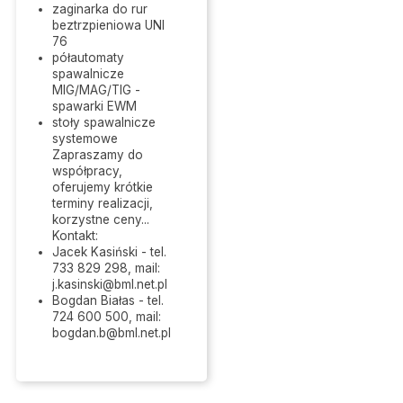
zaginarka do rur
beztrzpieniowa UNI
76
półautomaty
spawalnicze
MIG/MAG/TIG -
spawarki EWM
stoły spawalnicze
systemowe
Zapraszamy do
współpracy,
oferujemy krótkie
terminy realizacji,
korzystne ceny...
Kontakt:
Jacek Kasiński - tel.
733 829 298, mail:
j.kasinski@bml.net.pl
Bogdan Białas - tel.
724 600 500, mail:
bogdan.b@bml.net.pl