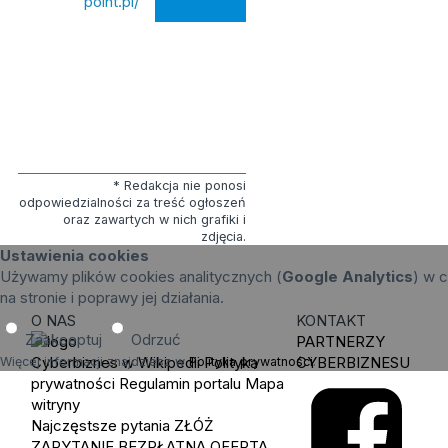
point.pl/
* Redakcja nie ponosi
odpowiedzialności za treść ogłoszeń
oraz zawartych w nich grafiki i
zdjęcia.
Ustawienia cookies
Używamy plików cookies analitycznych (
Google Analytics
) w c
na stronie i poprawy jej działania.
O NAS
KONTAKT
Zaakceptuj
Odrzuć
PARTNERZY
Cyberbiznes w Wikipedii
Polityka
CYBERBIZNESU
Więcej informacji znajdziesz w
Polityka prywatności
.
prywatności
Regulamin portalu
Mapa
witryny
Najczęstsze pytania
ZŁÓŻ
ZAPYTANIE
BEZPŁATNA OFERTA