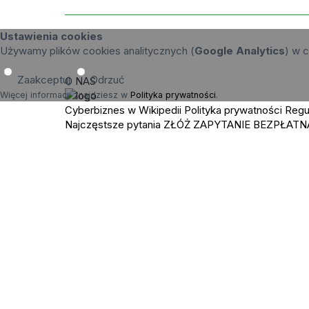
Ustawienia cookies
Używamy plików cookies analitycznych (
Google Analytics
) w c
Zaakceptuj
Odrzuć
O NAS
Więcej informacji znajdziesz w
Polityka prywatności
.
Cyberbiznes w Wikipedii
Polityka prywatności
Regu
Najczęstsze pytania
ZŁÓŻ ZAPYTANIE
BEZPŁATN