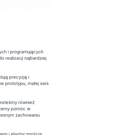
ych i programujących
ealizacji najbardziej
ują precyzję i
 prototypu, małej serii
Jesteśmy również
żemy pomóc w
czesnym zachowaniu
iem i elastycznością.