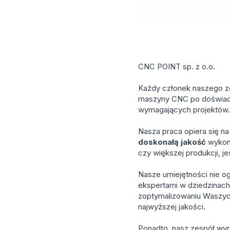
CNC POINT sp. z o.o.
Każdy członek naszego ze
maszyny CNC po doświadc
wymagających projektów
Nasza praca opiera się na
doskonałą jakość
wykona
czy większej produkcji,
Nasze umiejętności nie og
ekspertami w dziedzinach
zoptymalizowaniu Waszyc
najwyższej jakości.
Ponadto, nasz zespół wyró