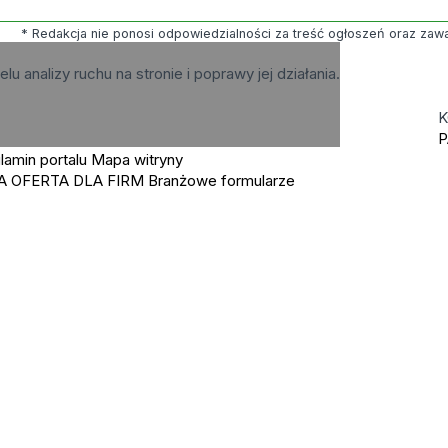
* Redakcja nie ponosi odpowiedzialności za treść ogłoszeń oraz zawart
elu analizy ruchu na stronie i poprawy jej działania.
K
P
lamin portalu
Mapa witryny
A OFERTA DLA FIRM
Branżowe formularze