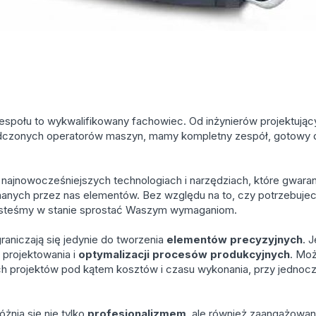
społu to wykwalifikowany fachowiec. Od inżynierów projektując
zonych operatorów maszyn, mamy kompletny zespół, gotowy do r
.
 najnowocześniejszych technologiach i narzędziach, które gwarant
nych przez nas elementów. Bez względu na to, czy potrzebujecie
 jesteśmy w stanie sprostać Waszym wymaganiom.
raniczają się jedynie do tworzenia
elementów precyzyjnych
. 
 projektowania i
optymalizacji procesów
produkcyjnych
. Mo
h projektów pod kątem kosztów i czasu wykonania, przy jedno
żnia się nie tylko
profesjonalizmem
, ale również zaangażowan