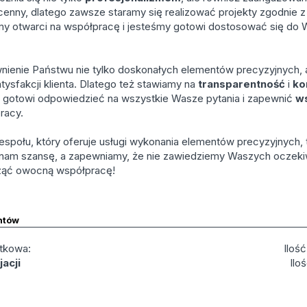
cenny, dlatego zawsze staramy się realizować projekty zgodnie 
 otwarci na współpracę i jesteśmy gotowi dostosować się do 
ienie Państwu nie tylko doskonałych elementów precyzyjnych, 
tysfakcji klienta. Dlatego też stawiamy na
transparentność
i
ko
y gotowi odpowiedzieć na wszystkie Wasze pytania i zapewnić
ws
pracy.
espołu, który oferuje usługi wykonania elementów precyzyjnych,
 nam szansę, a zapewniamy, że nie zawiedziemy Waszych oczekiw
cząć owocną współpracę!
ntów
tkowa:
Iloś
acji
Ilo