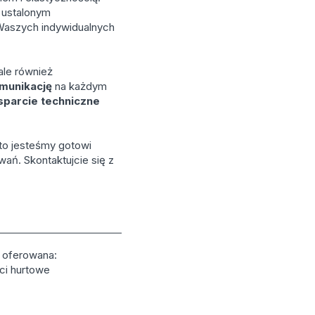
z ustalonym
Waszych indywidualnych
ale również
munikację
na każdym
parcie techniczne
 to jesteśmy gotowi
ań. Skontaktujcie się z
ć oferowana:
ści hurtowe