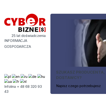
25 lat doświadczenia
INFORMACJA
GOSPODARCZA
SZUKASZ PRODUCENTA,
DOSTAWCY?
Napisz czego potrzebujesz
Infolina + 48 68 320 93
43