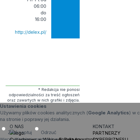
06:00
do
16:00
http://delex.pl/
* Redakcja nie ponosi
odpowiedzialności za treść ogłoszeń
oraz zawartych w nich grafiki i zdjęcia.
Ustawienia cookies
Używamy plików cookies analitycznych (
Google Analytics
) w c
na stronie i poprawy jej działania.
O NAS
KONTAKT
Zaakceptuj
Odrzuć
PARTNERZY
Cyberbiznes w Wikipedii
Polityka
CYBERBIZNESU
Więcej informacji znajdziesz w
Polityka prywatności
.