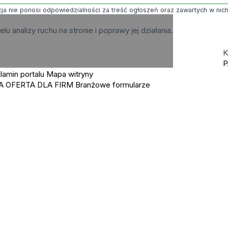
ja nie ponosi odpowiedzialności za treść ogłoszeń oraz zawartych w nich g
elu analizy ruchu na stronie i poprawy jej działania.
K
P
lamin portalu
Mapa witryny
A OFERTA DLA FIRM
Branżowe formularze