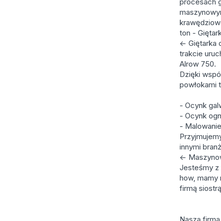
procesach g
maszynowym
krawędziowe
ton - Gięta
<- Giętarka
trakcie uru
Alrow 750.
Dzięki wsp
powłokami ta
- Ocynk galw
- Ocynk og
- Malowa
Przyjmujemy
innymi bran
<- Maszyno
Jesteśmy z 
how, mamy 
firmą siostr
Nasza firma