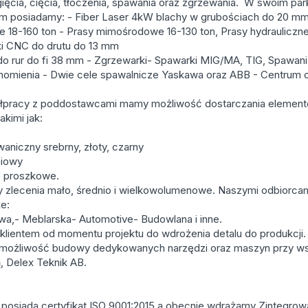
ięcia, cięcia, tłoczenia, spawania oraz zgrzewania. W swoim par
 posiadamy: - Fiber Laser 4kW blachy w grubościach do 20 mm
 18-160 ton - Prasy mimośrodowe 16-130 ton, Prasy hydrauliczne
rki CNC do drutu do 13 mm
 do rur do fi 38 mm - Zgrzewarki- Spawarki MIG/MA, TIG, Spawan
chomienia - Dwie cele spawalnicze Yaskawa oraz ABB - Centrum
ółpracy z poddostawcami mamy możliwość dostarczania elemen
kimi jak:
aniczny srebrny, złoty, czarny
niowy
nie proszkowe.
 zlecenia mało, średnio i wielkowolumenowe. Naszymi odbiorca
że:
wa,- Meblarska- Automotive- Budowlana i inne.
klientem od momentu projektu do wdrożenia detalu do produkcji.
możliwość budowy dedykowanych narzędzi oraz maszyn przy ws
ą, Delex Teknik AB.
 posiada certyfikat ISO 9001:2015 a obecnie wdrażamy Zintegro