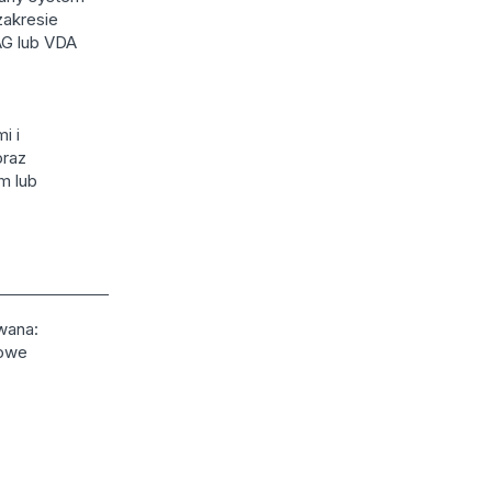
zakresie
AG lub VDA
i i
oraz
m lub
wana:
towe