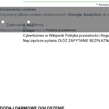
* Redakc
Ustawienia cookies
Używamy plików cookies analitycznych (
Google Analytics
) w c
Zaakceptuj
Odrzuć
O NAS
Więcej informacji znajdziesz w
Polityka prywatności
.
Cyberbiznes w Wikipedii
Polityka prywatności
Regu
Najczęstsze pytania
ZŁÓŻ ZAPYTANIE
BEZPŁATN
DODAJ DARMOWE OGŁOSZENIE