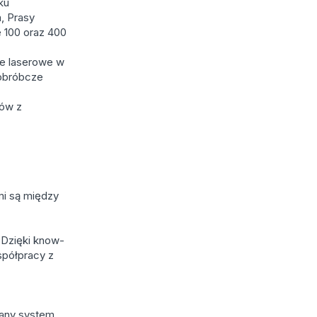
ku
, Prasy
 100 oraz 400
ie laserowe w
 obróbcze
tów z
mi są między
 Dzięki know-
półpracy z
wany system