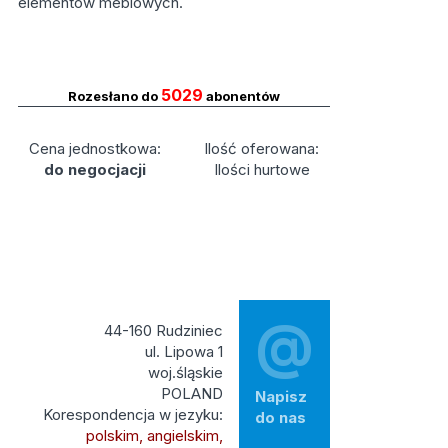
elementów meblowych.
5029
Rozesłano do
abonentów
Cena jednostkowa:
Ilość oferowana:
do negocjacji
Ilości hurtowe
@
44-160 Rudziniec
ul. Lipowa 1
woj.śląskie
POLAND
Napisz
Korespondencja w jezyku:
do nas
polskim, angielskim,