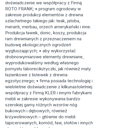
doświadczenie we współpracy z Firmą
ROTO FRANK; • program ogrodowy w
zakresie produkcji elementów z drewna
szlachetnego takiego jak: teak, jatoba,
meranti, merbau, orzech amerykański i inne.
Produkcja ławek, donic, koszy, produkcja
ram drewnianych z przeznaczeniem na
budowę ekologicznych ogrodzeń
wygłuszających; • aby wykorzystać
drobnowymiarowe elementy drewniane,
wyprodukowaliśmy według własnego
pomysłu taboreciki/ryczki, jak również maty
łazienkowe z listewek z drewna
egzotycznego; • firma posiada technologię i
wieloletnie doświadczenie z kilkunastoletniej
współpracy z Firmą KLER i innymi fabrykami
mebli w zakresie wykonywania bardzo
szerokiej gamy różnych wzorów nóg
bukowych i dębowych, również
krzywoliniowych – głównie do mebli
tapicerowanych, komód, ław, stołów i innych