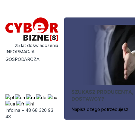
25 lat doświadczenia
INFORMACJA
GOSPODARCZA
SZUKASZ PRODUCENTA,
DOSTAWCY?
Napisz czego potrzebujesz
Infolina + 48 68 320 93
43