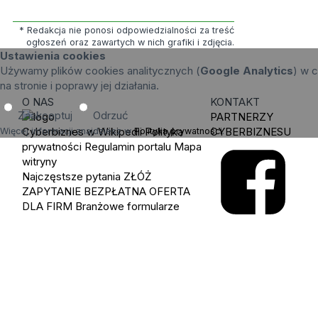
* Redakcja nie ponosi odpowiedzialności za treść
ogłoszeń oraz zawartych w nich grafiki i zdjęcia.
Ustawienia cookies
Używamy plików cookies analitycznych (
Google Analytics
) w c
na stronie i poprawy jej działania.
O NAS
KONTAKT
Zaakceptuj
Odrzuć
PARTNERZY
Cyberbiznes w Wikipedii
Polityka
CYBERBIZNESU
Więcej informacji znajdziesz w
Polityka prywatności
.
prywatności
Regulamin portalu
Mapa
witryny
Najczęstsze pytania
ZŁÓŻ
ZAPYTANIE
BEZPŁATNA OFERTA
DLA FIRM
Branżowe formularze