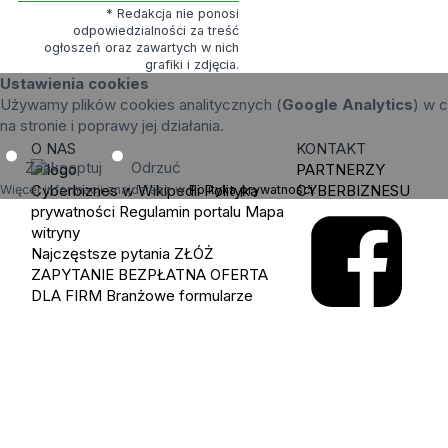
* Redakcja nie ponosi
odpowiedzialności za treść
ogłoszeń oraz zawartych w nich
grafiki i zdjęcia.
Ustawienia cookies
Używamy plików cookies analitycznych (
Google Analytics
) w c
na stronie i poprawy jej działania.
O NAS
KONTAKT
Zaakceptuj
Odrzuć
PARTNERZY
Cyberbiznes w Wikipedii
Polityka
CYBERBIZNESU
Więcej informacji znajdziesz w
Polityka prywatności
.
prywatności
Regulamin portalu
Mapa
witryny
Najczęstsze pytania
ZŁÓŻ
ZAPYTANIE
BEZPŁATNA OFERTA
DLA FIRM
Branżowe formularze