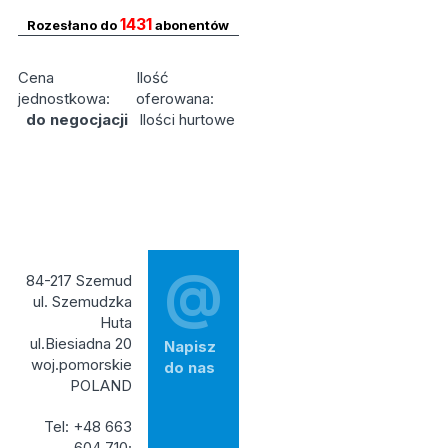
1431
Rozesłano do
abonentów
Cena
Ilość
jednostkowa:
oferowana:
do negocjacji
Ilości hurtowe
@
84-217 Szemud
ul. Szemudzka
Huta
ul.Biesiadna 20
Napisz
woj.pomorskie
do nas
POLAND
Tel: +48 663
604 710;