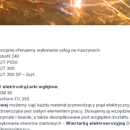
rozyjnej oferujemy wykonanie usług na maszynach:
bofil 240
UT P550
UT 300
T 300 SP – 2szt.
 2
elektrodrążarki wgłębne
:
RM 30
oform FO 350
owej
możemy ciąć każdy materiał przewodzący prąd elektryczny
roerozyjna jest stałym elementem pracy. Stosujemy ją wszędzie
zymałe i twarde, a także skomplikowane pod względem kształtu.
wykonania otworów startowych –
Wiertarką elektroerozyjną
DR
-3mmspółpracy.