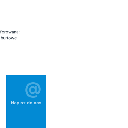
oferowana:
i hurtowe
@
Napisz do nas