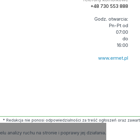
+48 730 553 888
Godz. otwarcia:
Pn-Pt od
07:00
do
16:00
www.ermet.pl
* Redakcja nie ponosi odpowiedzialności za treść ogłoszeń oraz zawartyc
elu analizy ruchu na stronie i poprawy jej działania.