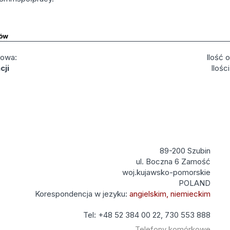
ów
kowa:
Ilość 
cji
Ilośc
89-200 Szubin
ul. Boczna 6 Zamość
woj.kujawsko-pomorskie
POLAND
Korespondencja w jezyku:
angielskim, niemieckim
Tel: +48 52 384 00 22, 730 553 888
Telefony komórkowe