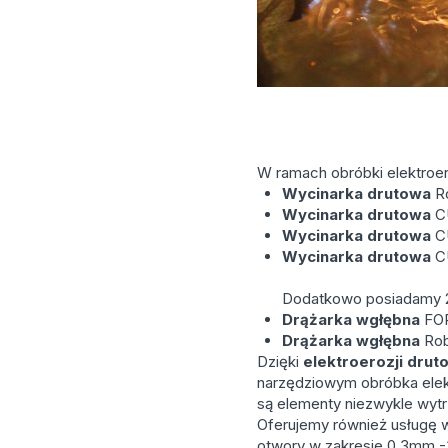
W ramach obróbki elektroe
Wycinarka drutowa
Ro
Wycinarka drutowa
C
Wycinarka drutowa
C
Wycinarka drutowa
CU
Dodatkowo posiadamy
Drążarka wgłębna
FO
Drążarka wgłębna
Rob
Dzięki
elektroerozji drut
narzędziowym obróbka elekt
są elementy niezwykle wytr
Oferujemy również usługę 
otwory w zakresie 0,3mm 