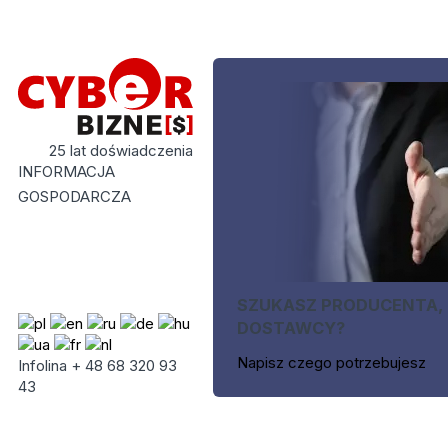
25 lat doświadczenia
INFORMACJA
GOSPODARCZA
SZUKASZ PRODUCENTA,
DOSTAWCY?
Napisz czego potrzebujesz
Infolina + 48 68 320 93
43