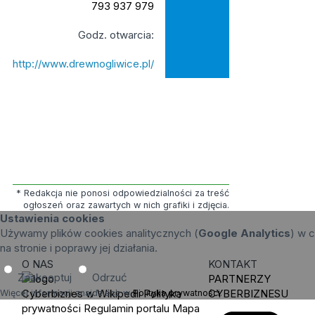
793 937 979
Godz. otwarcia:
http://www.drewnogliwice.pl/
* Redakcja nie ponosi odpowiedzialności za treść
ogłoszeń oraz zawartych w nich grafiki i zdjęcia.
Ustawienia cookies
Używamy plików cookies analitycznych (
Google Analytics
) w c
na stronie i poprawy jej działania.
O NAS
KONTAKT
Zaakceptuj
Odrzuć
PARTNERZY
Cyberbiznes w Wikipedii
Polityka
CYBERBIZNESU
Więcej informacji znajdziesz w
Polityka prywatności
.
prywatności
Regulamin portalu
Mapa