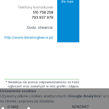
do nas
Telefony komórkowe
510 758 258
793 937 979
Godz. otwarcia:
http://www.drewnogliwice.pl/
* Redakcja nie ponosi odpowiedzialności za treść
ogłoszeń oraz zawartych w nich grafiki i zdjęcia.
Ustawienia cookies
Używamy plików cookies analitycznych (
Google Analytics
) w c
na stronie i poprawy jej działania.
O NAS
KONTAKT