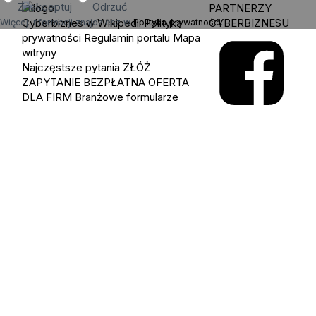
Zaakceptuj
Odrzuć
PARTNERZY
Cyberbiznes w Wikipedii
Polityka
CYBERBIZNESU
Więcej informacji znajdziesz w
Polityka prywatności
.
prywatności
Regulamin portalu
Mapa
witryny
Najczęstsze pytania
ZŁÓŻ
ZAPYTANIE
BEZPŁATNA OFERTA
DLA FIRM
Branżowe formularze