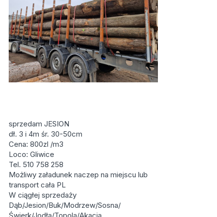
sprzedam JESION
dł. 3 i 4m śr. 30-50cm
Cena: 800zl /m3
Loco: Gliwice
Tel. 510 758 258
Możliwy załadunek naczep na miejscu lub
transport cała PL
W ciągłej sprzedaży
Dąb/Jesion/Buk/Modrzew/Sosna/
Świerk/Jodła/Topola/Akacja