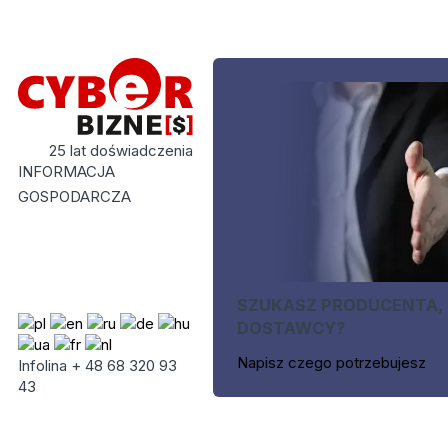
25 lat doświadczenia
INFORMACJA
GOSPODARCZA
SZUKASZ PRODUCENTA,
DOSTAWCY?
Napisz czego potrzebujesz
Infolina + 48 68 320 93
43