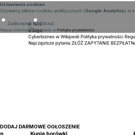
Ustawienia cookies
Używamy plików cookies analitycznych (
Google Analytics
) w c
Zaakceptuj
Odrzuć
O NAS
Więcej informacji znajdziesz w
Polityka prywatności
.
Cyberbiznes w Wikipedii
Polityka prywatności
Regu
Najczęstsze pytania
ZŁÓŻ ZAPYTANIE
BEZPŁATN
DODAJ DARMOWE OGŁOSZENIE
in
Kupie borówki