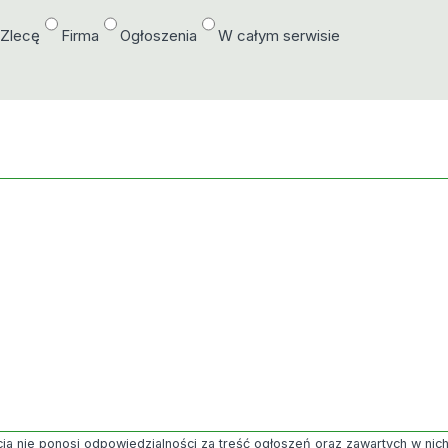
/Zlecę
Firma
Ogłoszenia
W całym serwisie
ja nie ponosi odpowiedzialności za treść ogłoszeń oraz zawartych w nich g