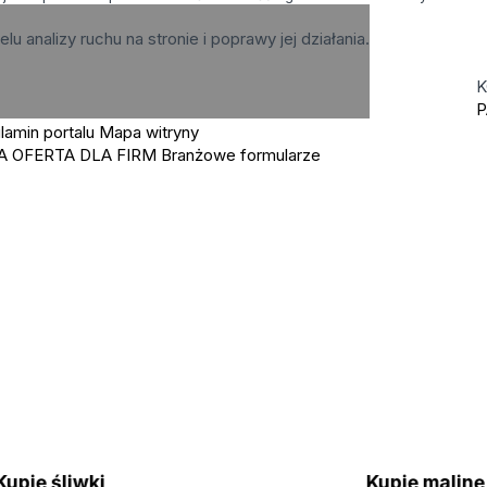
elu analizy ruchu na stronie i poprawy jej działania.
K
P
lamin portalu
Mapa witryny
A OFERTA DLA FIRM
Branżowe formularze
Kupię śliwki
Kupię malin