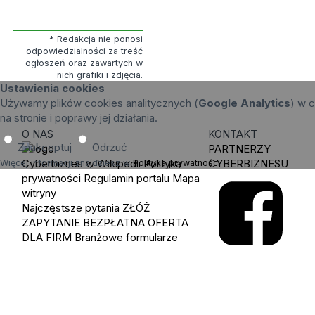
* Redakcja nie ponosi
odpowiedzialności za treść
ogłoszeń oraz zawartych w
nich grafiki i zdjęcia.
Ustawienia cookies
Używamy plików cookies analitycznych (
Google Analytics
) w c
na stronie i poprawy jej działania.
O NAS
KONTAKT
Zaakceptuj
Odrzuć
PARTNERZY
Cyberbiznes w Wikipedii
Polityka
CYBERBIZNESU
Więcej informacji znajdziesz w
Polityka prywatności
.
prywatności
Regulamin portalu
Mapa
witryny
Najczęstsze pytania
ZŁÓŻ
ZAPYTANIE
BEZPŁATNA OFERTA
DLA FIRM
Branżowe formularze