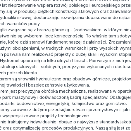
 lat nieprzerwanie wspiera rozwój polskiego i europejskiego prz
emy się w produkcji ciężkich konstrukcji stalowych oraz zaawans
drauliki siłowej, dostarczając rozwiązania dopasowane do najbar
ch warunków pracy.
tki związane są z branżą górniczą - środowiskiem, w którym ni
two nie są wyborem, lecz koniecznością. To właśnie tam zdoby
ie, które dziś stanowi fundament naszej działalności. Zrozumieni
użymi obciążeniami, w trudnych warunkach i przy wysokich wym
h pozwala nam realizować projekty o dużej skali i wysokim stopn
Hydromel opiera się na kilku silnych filarach. Pierwszym z nich je
nstrukcji stalowych - solidnych, precyzyjnie wykonanych i dosto
ych potrzeb klienta.
arem są siłowniki hydrauliczne oraz obudowy górnicze, projekto
ej trwałości i bezpieczeństwie użytkowania.
larem jest precyzyjna obróbka mechaniczna, realizowana w oparci
 park maszynowy i doświadczoną kadrę specjalistów. Obsługuj
podarki: budownictwo, energetykę, kolejnictwo oraz górnictwo.
emy zarówno z dużymi przedsiębiorstwami przemysłowymi, jak i
mi wyspecjalizowane projekty technologiczne.
nie traktujemy indywidualnie, dbając o najwyższe standardy jakoś
 oraz optymalizację procesów produkcyjnych. Naszą siłą jest ze