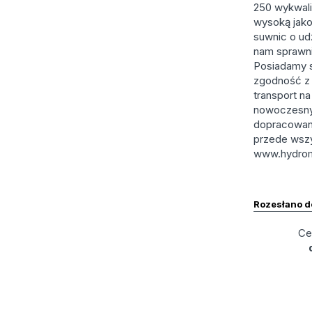
250 wykwali
wysoką jako
suwnic o ud
nam sprawni
Posiadamy s
zgodność z 
transport na
nowoczesnym
dopracowane
przede wszy
www.hydrom
Rozesłano 
Ce