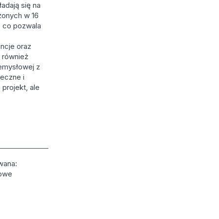
adają się na
żonych w 16
, co pozwala
ncje oraz
 również
rzemysłowej z
eczne i
projekt, ale
wana:
towe