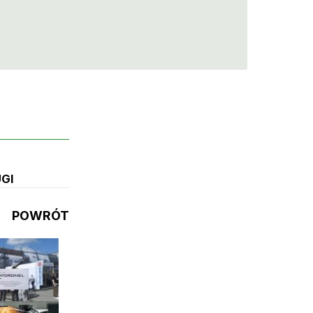
GI
POWRÓT