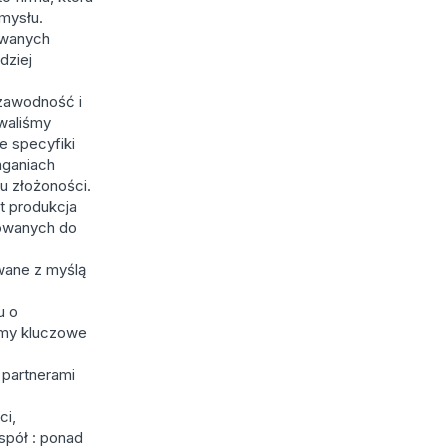
emysłu.
owanych
dziej
ezawodność i
waliśmy
e specyfiki
aganiach
iu złożoności.
st produkcja
sowanych do
wane z myślą
u o
emy kluczowe
 partnerami
ci,
spół : ponad