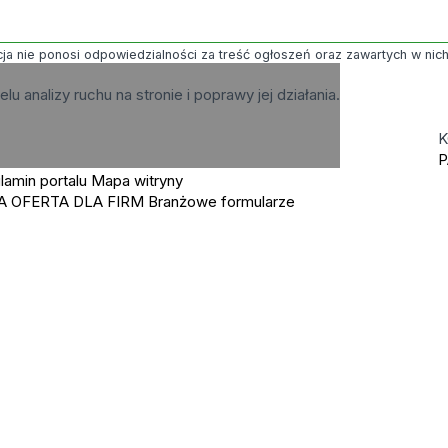
ja nie ponosi odpowiedzialności za treść ogłoszeń oraz zawartych w nich g
elu analizy ruchu na stronie i poprawy jej działania.
K
P
lamin portalu
Mapa witryny
A OFERTA DLA FIRM
Branżowe formularze