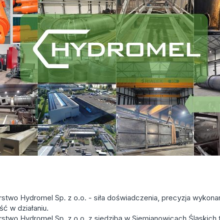
rstwo Hydromel Sp. z o.o. - siła doświadczenia, precyzja wykonan
ć w działaniu.
rstwo Hydromel Sp. z o.o. z siedzibą w Siemianowicach Śląskich t