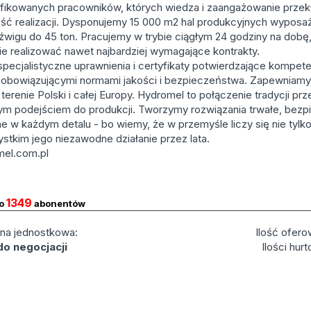
fikowanych pracowników, których wiedza i zaangażowanie przekł
ść realizacji. Dysponujemy 15 000 m2 hal produkcyjnych wyposa
źwigu do 45 ton. Pracujemy w trybie ciągłym 24 godziny na dobę
e realizować nawet najbardziej wymagające kontrakty.
pecjalistyczne uprawnienia i certyfikaty potwierdzające kompete
obowiązującymi normami jakości i bezpieczeństwa. Zapewniamy
 terenie Polski i całej Europy. Hydromel to połączenie tradycji p
 podejściem do produkcji. Tworzymy rozwiązania trwałe, bezpi
 w każdym detalu - bo wiemy, że w przemyśle liczy się nie tylko 
stkim jego niezawodne działanie przez lata.
el.com.pl
1349
do
abonentów
na jednostkowa:
Ilość ofero
do negocjacji
Ilości hur