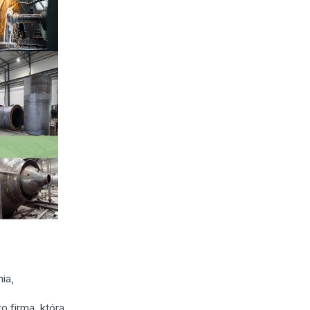
ia,
o firma, która