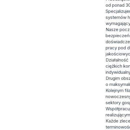
od ponad 30
Specjalizuj
systemów hy
wymagający
Nasze począ
bezpieczeńs
doświadczen
pracy pod d
jakościowyc
Działalność 
ciężkich ko
indywidualn
Drugim obsz
o maksymaln
Kolejnym fi
nowoczesny
sektory gos
Współpracuj
realizujący
Każde zlece
terminowość