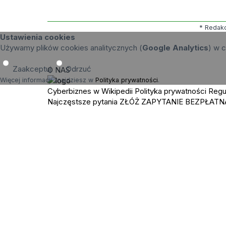
* Redakc
Ustawienia cookies
Używamy plików cookies analitycznych (
Google Analytics
) w c
Zaakceptuj
Odrzuć
O NAS
Więcej informacji znajdziesz w
Polityka prywatności
.
Cyberbiznes w Wikipedii
Polityka prywatności
Regu
Najczęstsze pytania
ZŁÓŻ ZAPYTANIE
BEZPŁATN