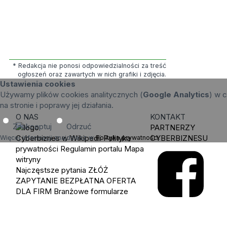
* Redakcja nie ponosi odpowiedzialności za treść
ogłoszeń oraz zawartych w nich grafiki i zdjęcia.
Ustawienia cookies
Używamy plików cookies analitycznych (
Google Analytics
) w c
na stronie i poprawy jej działania.
O NAS
KONTAKT
Zaakceptuj
Odrzuć
PARTNERZY
Cyberbiznes w Wikipedii
Polityka
CYBERBIZNESU
Więcej informacji znajdziesz w
Polityka prywatności
.
prywatności
Regulamin portalu
Mapa
witryny
Najczęstsze pytania
ZŁÓŻ
ZAPYTANIE
BEZPŁATNA OFERTA
DLA FIRM
Branżowe formularze