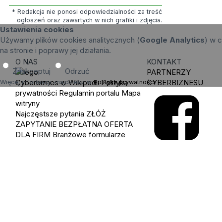
* Redakcja nie ponosi odpowiedzialności za treść
ogłoszeń oraz zawartych w nich grafiki i zdjęcia.
Ustawienia cookies
Używamy plików cookies analitycznych (
Google Analytics
) w c
na stronie i poprawy jej działania.
O NAS
KONTAKT
Zaakceptuj
Odrzuć
PARTNERZY
Cyberbiznes w Wikipedii
Polityka
CYBERBIZNESU
Więcej informacji znajdziesz w
Polityka prywatności
.
prywatności
Regulamin portalu
Mapa
witryny
Najczęstsze pytania
ZŁÓŻ
ZAPYTANIE
BEZPŁATNA OFERTA
DLA FIRM
Branżowe formularze