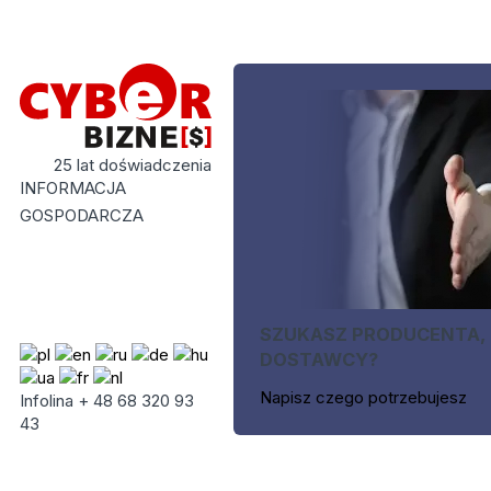
25 lat doświadczenia
INFORMACJA
GOSPODARCZA
SZUKASZ PRODUCENTA,
DOSTAWCY?
Napisz czego potrzebujesz
Infolina + 48 68 320 93
43