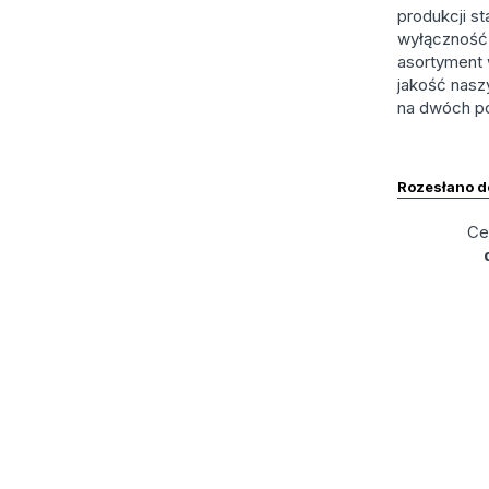
produkcji s
wyłączność 
asortyment 
jakość nasz
na dwóch po
Rozesłano 
Ce