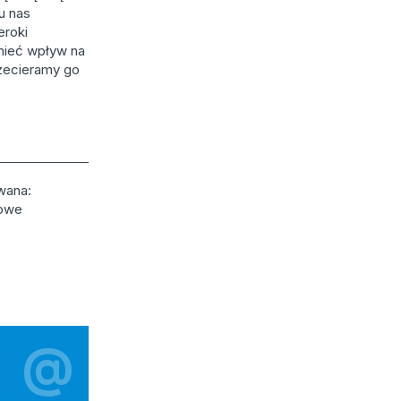
u nas
eroki
mieć wpływ na
zecieramy go
wana:
towe
@