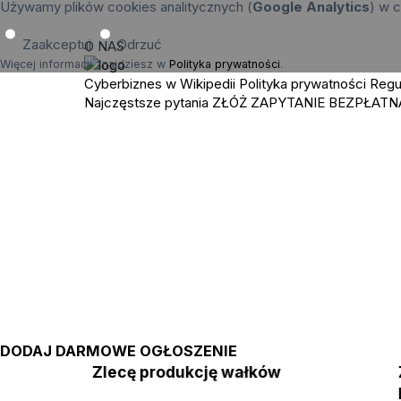
Używamy plików cookies analitycznych (
Google Analytics
) w c
Zaakceptuj
Odrzuć
O NAS
Więcej informacji znajdziesz w
Polityka prywatności
.
Cyberbiznes w Wikipedii
Polityka prywatności
Regu
Najczęstsze pytania
ZŁÓŻ ZAPYTANIE
BEZPŁATN
DODAJ DARMOWE OGŁOSZENIE
Zlecę produkcję wałków