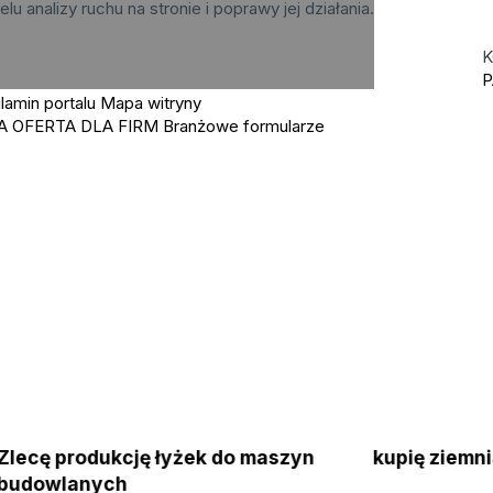
elu analizy ruchu na stronie i poprawy jej działania.
K
P
lamin portalu
Mapa witryny
A OFERTA DLA FIRM
Branżowe formularze
Zlecę produkcję łyżek do maszyn
kupię ziem
budowlanych