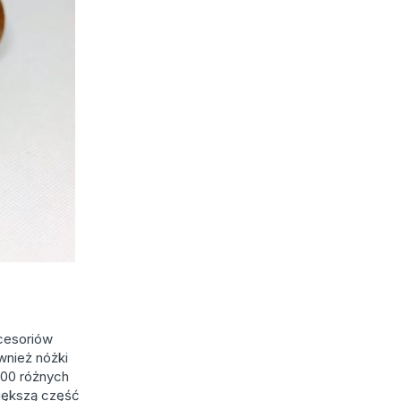
kcesoriów
wnież nóżki
400 różnych
Większą część