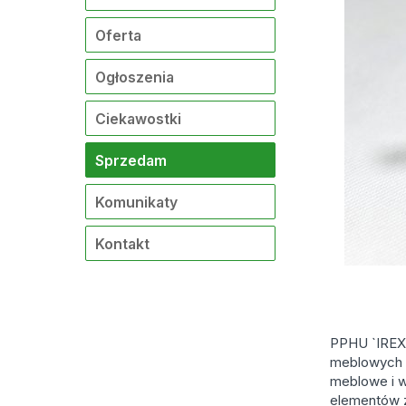
Oferta
Ogłoszenia
Ciekawostki
Sprzedam
Komunikaty
Kontakt
PPHU `IREX”
meblowych ,
meblowe i w
elementów z