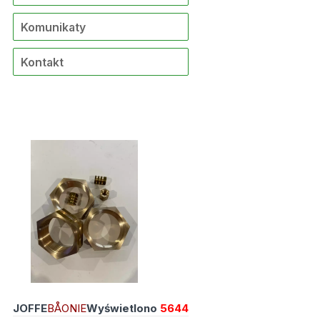
Komunikaty
Kontakt
JOFFE
BÅONIE
Wyświetlono
5644