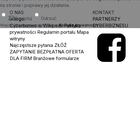
na stronie i poprawy jej działania.
O NAS
KONTAKT
Zaakceptuj
Odrzuć
PARTNERZY
Cyberbiznes w Wikipedii
Polityka
CYBERBIZNESU
Więcej informacji znajdziesz w
Polityka prywatności
.
prywatności
Regulamin portalu
Mapa
witryny
Najczęstsze pytania
ZŁÓŻ
ZAPYTANIE
BEZPŁATNA OFERTA
DLA FIRM
Branżowe formularze