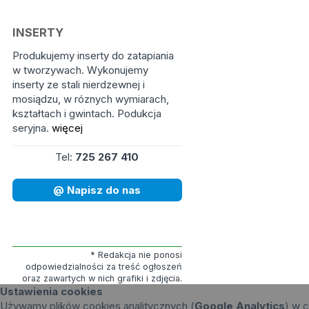
INSERTY
Produkujemy inserty do zatapiania
w tworzywach. Wykonujemy
inserty ze stali nierdzewnej i
mosiądzu, w róznych wymiarach,
kształtach i gwintach. Podukcja
seryjna.
więcej
Tel:
725 267 410
@ Napisz do nas
* Redakcja nie ponosi
odpowiedzialności za treść ogłoszeń
oraz zawartych w nich grafiki i zdjęcia.
Ustawienia cookies
Używamy plików cookies analitycznych (
Google Analytics
) w c