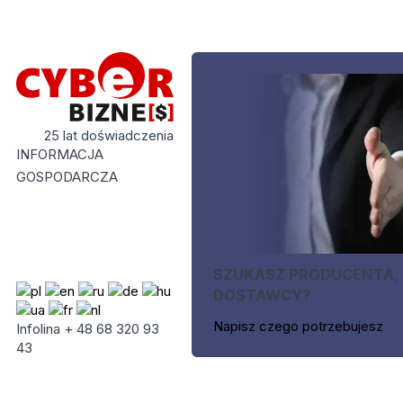
25 lat doświadczenia
INFORMACJA
GOSPODARCZA
SZUKASZ PRODUCENTA,
DOSTAWCY?
Napisz czego potrzebujesz
Infolina + 48 68 320 93
43