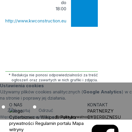
do
18:00
http://www.kwconstruction.eu
* Redakcja nie ponosi odpowiedzialności za treść
ogłoszeń oraz zawartych w nich grafiki i zdjęcia.
Ustawienia cookies
Używamy plików cookies analitycznych (
Google Analytics
) w c
na stronie i poprawy jej działania.
O NAS
KONTAKT
Zaakceptuj
Odrzuć
PARTNERZY
Cyberbiznes w Wikipedii
Polityka
CYBERBIZNESU
Więcej informacji znajdziesz w
Polityka prywatności
.
prywatności
Regulamin portalu
Mapa
witryny