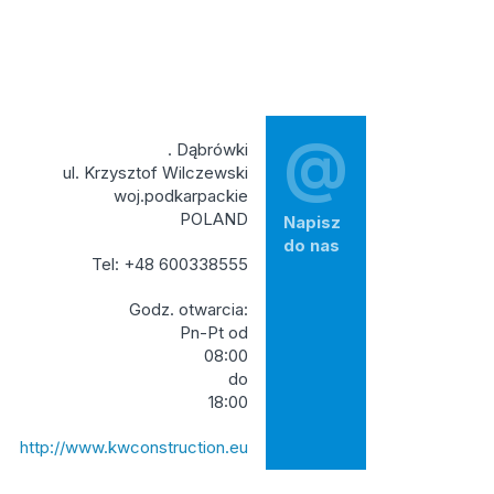
@
. Dąbrówki
ul. Krzysztof Wilczewski
woj.podkarpackie
POLAND
Napisz
do nas
Tel: +48 600338555
Godz. otwarcia:
Pn-Pt od
08:00
do
18:00
http://www.kwconstruction.eu