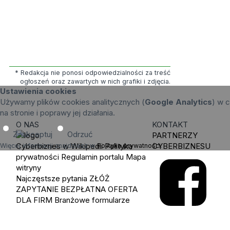
* Redakcja nie ponosi odpowiedzialności za treść
ogłoszeń oraz zawartych w nich grafiki i zdjęcia.
Ustawienia cookies
Używamy plików cookies analitycznych (
Google Analytics
) w c
na stronie i poprawy jej działania.
O NAS
KONTAKT
Zaakceptuj
Odrzuć
PARTNERZY
Cyberbiznes w Wikipedii
Polityka
CYBERBIZNESU
Więcej informacji znajdziesz w
Polityka prywatności
.
prywatności
Regulamin portalu
Mapa
witryny
Najczęstsze pytania
ZŁÓŻ
ZAPYTANIE
BEZPŁATNA OFERTA
DLA FIRM
Branżowe formularze