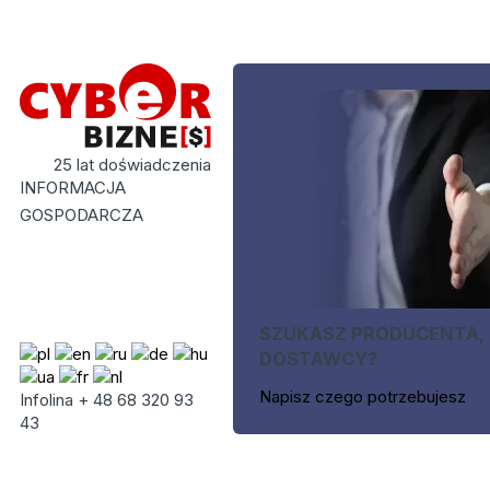
25 lat doświadczenia
INFORMACJA
GOSPODARCZA
SZUKASZ PRODUCENTA,
DOSTAWCY?
Napisz czego potrzebujesz
Infolina + 48 68 320 93
43