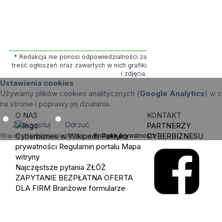
* Redakcja nie ponosi odpowiedzialności za
treść ogłoszeń oraz zawartych w nich grafiki
i zdjęcia.
Ustawienia cookies
Używamy plików cookies analitycznych (
Google Analytics
) w c
na stronie i poprawy jej działania.
O NAS
KONTAKT
Zaakceptuj
Odrzuć
PARTNERZY
Cyberbiznes w Wikipedii
Polityka
CYBERBIZNESU
Więcej informacji znajdziesz w
Polityka prywatności
.
prywatności
Regulamin portalu
Mapa
witryny
Najczęstsze pytania
ZŁÓŻ
ZAPYTANIE
BEZPŁATNA OFERTA
DLA FIRM
Branżowe formularze