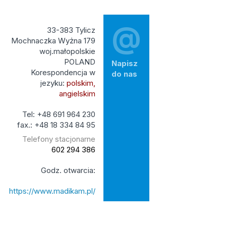
@
33-383 Tylicz
Mochnaczka Wyżna 179
woj.małopolskie
POLAND
Napisz
Korespondencja w
do nas
jezyku:
polskim,
angielskim
Tel: +48 691 964 230
fax.: +48 18 334 84 95
Telefony stacjonarne
602 294 386
Godz. otwarcia:
https://www.madikam.pl/