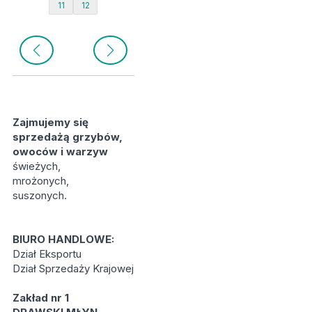
11
12
Zajmujemy się
sprzedażą grzybów,
owoców i warzyw
świeżych,
mrożonych,
suszonych.
BIURO HANDLOWE:
Dział Eksportu
Dział Sprzedaży Krajowej
Zakład nr 1