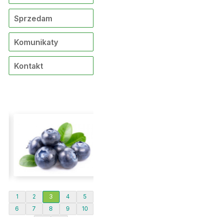
Sprzedam
Komunikaty
Kontakt
1
2
3
4
5
6
7
8
9
10