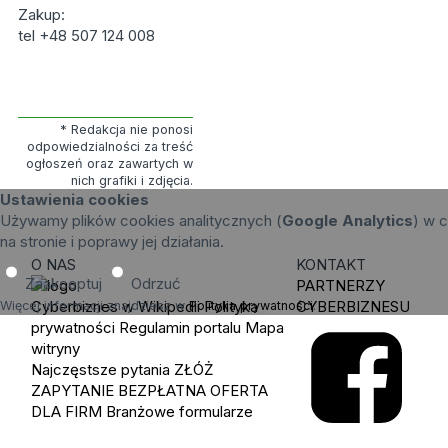
Zakup:
tel +48 507 124 008
* Redakcja nie ponosi
odpowiedzialności za treść
ogłoszeń oraz zawartych w
nich grafiki i zdjęcia.
Ustawienia cookies
Używamy plików cookies analitycznych (
Google Analytics
) w c
na stronie i poprawy jej działania.
O NAS
KONTAKT
Zaakceptuj
Odrzuć
PARTNERZY
Cyberbiznes w Wikipedii
Polityka
CYBERBIZNESU
Więcej informacji znajdziesz w
Polityka prywatności
.
prywatności
Regulamin portalu
Mapa
witryny
Najczęstsze pytania
ZŁÓŻ
ZAPYTANIE
BEZPŁATNA OFERTA
DLA FIRM
Branżowe formularze