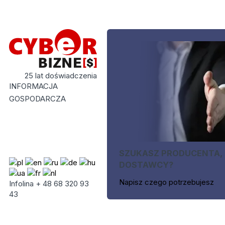
25 lat doświadczenia
INFORMACJA
GOSPODARCZA
SZUKASZ PRODUCENTA,
DOSTAWCY?
Napisz czego potrzebujesz
Infolina + 48 68 320 93
43