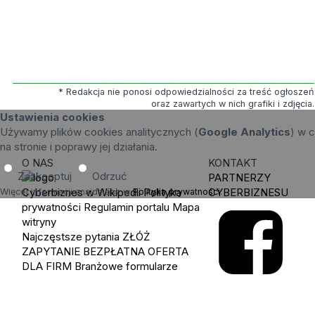
* Redakcja nie ponosi odpowiedzialności za treść ogłoszeń
oraz zawartych w nich grafiki i zdjęcia.
Ustawienia cookies
Używamy plików cookies analitycznych (
Google Analytics
) w c
na stronie i poprawy jej działania.
O NAS
KONTAKT
Zaakceptuj
Odrzuć
PARTNERZY
Cyberbiznes w Wikipedii
Polityka
CYBERBIZNESU
Więcej informacji znajdziesz w
Polityka prywatności
.
prywatności
Regulamin portalu
Mapa
witryny
Najczęstsze pytania
ZŁÓŻ
ZAPYTANIE
BEZPŁATNA OFERTA
DLA FIRM
Branżowe formularze