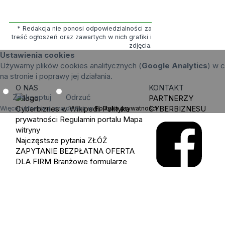
* Redakcja nie ponosi odpowiedzialności za
treść ogłoszeń oraz zawartych w nich grafiki i
zdjęcia.
Ustawienia cookies
Używamy plików cookies analitycznych (
Google Analytics
) w c
na stronie i poprawy jej działania.
O NAS
KONTAKT
Zaakceptuj
Odrzuć
PARTNERZY
Cyberbiznes w Wikipedii
Polityka
CYBERBIZNESU
Więcej informacji znajdziesz w
Polityka prywatności
.
prywatności
Regulamin portalu
Mapa
witryny
Najczęstsze pytania
ZŁÓŻ
ZAPYTANIE
BEZPŁATNA OFERTA
DLA FIRM
Branżowe formularze