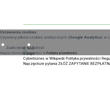
Ustawienia cookies
Używamy plików cookies analitycznych (
Google Analytics
) w c
Zaakceptuj
Odrzuć
O NAS
Więcej informacji znajdziesz w
Polityka prywatności
.
Cyberbiznes w Wikipedii
Polityka prywatności
Regu
Najczęstsze pytania
ZŁÓŻ ZAPYTANIE
BEZPŁATN