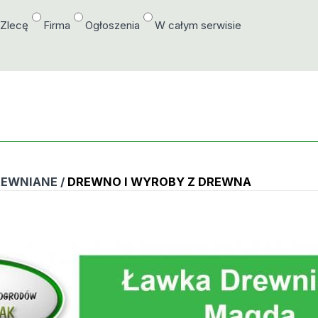
/Zlecę
Firma
Ogłoszenia
W całym serwisie
EWNIANE /
DREWNO I WYROBY Z DREWNA