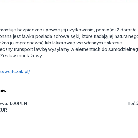
arantuje bezpieczne i pewne jej użytkowanie, pomieści 2 dorosłe
ana jest ławka posiada zdrowe sęki, które nadają jej naturalneg
żna ją impregnować lub lakierować we własnym zakresie.
eczny transport ławkę wysyłamy w elementach do samodzielnego
, Zestaw montażowy.
zswojtczak.pl/
tów
owa: 1.00PLN
Iloś
EUR