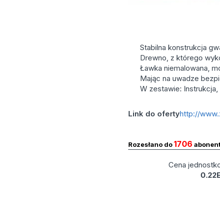
Stabilna konstrukcja gw
Drewno, z którego wykon
Ławka niemalowana, mo
Mając na uwadze bezpi
W zestawie: Instrukcja
Link do oferty
http://www.
1706
Rozesłano do
abonen
Cena jednostk
0.22