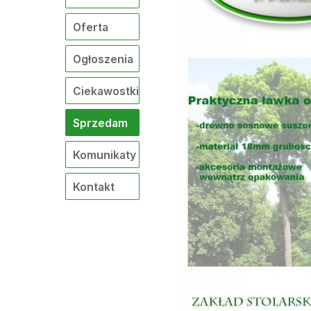
Oferta
Ogłoszenia
Ciekawostki
Sprzedam
Komunikaty
Kontakt