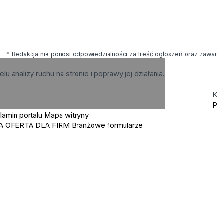
* Redakcja nie ponosi odpowiedzialności za treść ogłoszeń oraz zawartyc
elu analizy ruchu na stronie i poprawy jej działania.
K
P
lamin portalu
Mapa witryny
A OFERTA DLA FIRM
Branżowe formularze