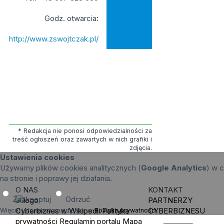
Godz. otwarcia:
http://www.zswojtczak.pl/
* Redakcja nie ponosi odpowiedzialności za
treść ogłoszeń oraz zawartych w nich grafiki i
zdjęcia.
Ustawienia cookies
Używamy plików cookies analitycznych (
Google Analytics
) w c
na stronie i poprawy jej działania.
O NAS
KONTAKT
Zaakceptuj
Odrzuć
PARTNERZY
Cyberbiznes w Wikipedii
Polityka
CYBERBIZNESU
Więcej informacji znajdziesz w
Polityka prywatności
.
prywatności
Regulamin portalu
Mapa