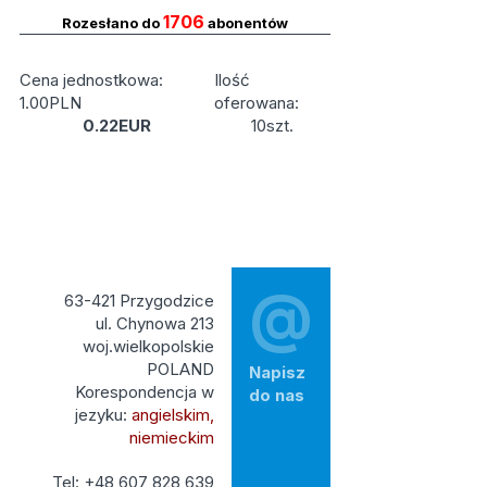
1706
Rozesłano do
abonentów
Cena jednostkowa:
Ilość
1.00PLN
oferowana:
0.22EUR
10szt.
@
63-421 Przygodzice
ul. Chynowa 213
woj.wielkopolskie
POLAND
Napisz
Korespondencja w
do nas
jezyku:
angielskim,
niemieckim
Tel: +48 607 828 639