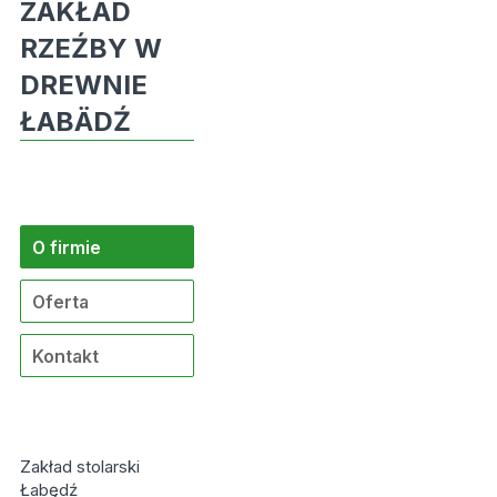
ZAKŁAD
RZEŹBY W
DREWNIE
ŁABÄDŹ
O firmie
Oferta
Kontakt
Zakład stolarski
Łabędź