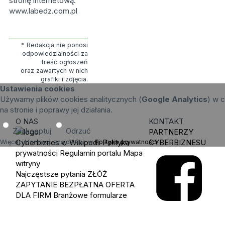
stronę internetową:
www.labedz.com.pl
* Redakcja nie ponosi
odpowiedzialności za
treść ogłoszeń
oraz zawartych w nich
grafiki i zdjęcia.
Ustawienia cookies
Używamy plików cookies analitycznych (
Google Analytics
) w c
na stronie i poprawy jej działania.
O NAS
KONTAKT
Zaakceptuj
Odrzuć
PARTNERZY
Cyberbiznes w Wikipedii
Polityka
CYBERBIZNESU
Więcej informacji znajdziesz w
Polityka prywatności
.
prywatności
Regulamin portalu
Mapa
witryny
Najczęstsze pytania
ZŁÓŻ
ZAPYTANIE
BEZPŁATNA OFERTA
DLA FIRM
Branżowe formularze