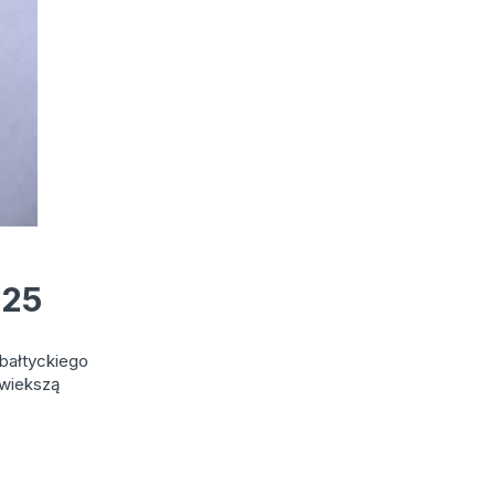
925
bałtyckiego
jwiekszą