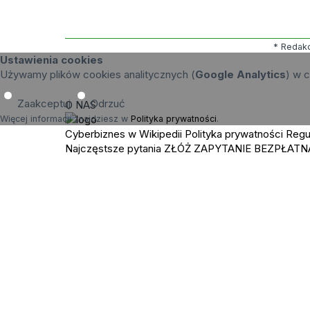
* Redakc
Ustawienia cookies
Używamy plików cookies analitycznych (
Google Analytics
) w c
Zaakceptuj
Odrzuć
O NAS
Więcej informacji znajdziesz w
Polityka prywatności
.
Cyberbiznes w Wikipedii
Polityka prywatności
Regu
Najczęstsze pytania
ZŁÓŻ ZAPYTANIE
BEZPŁATN