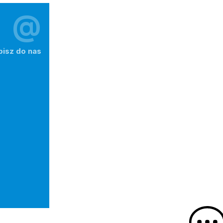
@
pisz do nas