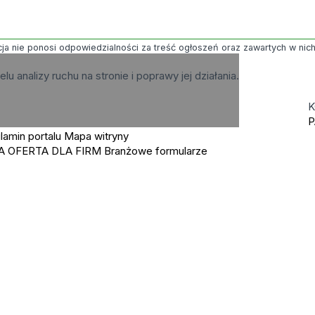
ja nie ponosi odpowiedzialności za treść ogłoszeń oraz zawartych w nich g
elu analizy ruchu na stronie i poprawy jej działania.
K
P
lamin portalu
Mapa witryny
A OFERTA DLA FIRM
Branżowe formularze