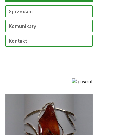
Sprzedam
Komunikaty
Kontakt
powrót