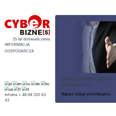
25 lat doświadczenia
INFORMACJA
GOSPODARCZA
SZUKASZ PRODUCENTA,
DOSTAWCY?
Napisz czego potrzebujesz
Infolina + 48 68 320 93
43