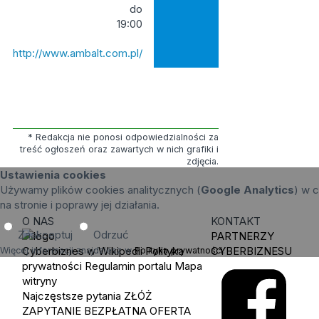
do
19:00
http://www.ambalt.com.pl/
* Redakcja nie ponosi odpowiedzialności za
treść ogłoszeń oraz zawartych w nich grafiki i
zdjęcia.
Ustawienia cookies
Używamy plików cookies analitycznych (
Google Analytics
) w c
na stronie i poprawy jej działania.
O NAS
KONTAKT
Zaakceptuj
Odrzuć
PARTNERZY
Cyberbiznes w Wikipedii
Polityka
CYBERBIZNESU
Więcej informacji znajdziesz w
Polityka prywatności
.
prywatności
Regulamin portalu
Mapa
witryny
Najczęstsze pytania
ZŁÓŻ
ZAPYTANIE
BEZPŁATNA OFERTA