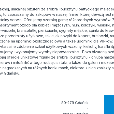
nej, unikalnej biżuterii ze srebra i bursztynu bałtyckiego mając
ak, to zapraszamy do zakupów w naszej firmie, której dewizą jest
zetelny serwis. Oferujemy szeroką gamę różnorodnych wyrobów. 
ortyment ozdób dla kobiet i mężczyzn, m.in. kolczyki, wisiorki, n
o-wisiorki, bransoletki, pierścionki, sygnety męskie, spinki do kra
że przedmioty użytkowe, takie jak nożyki do kopert, breloczki, ra
czone na upominki okolicznosciowe a takze upominki dla VIP-ow.
tarzalne zdobienie szkieł użytkowych wazony, kielichy, karafki it
ektujemy i wykonujemy wyroby niepowtarzalne . Poza biżuterią ozd
 ofercie unikatowe figurki ze srebra i bursztynu - chluba naszej
erów i miłośników tego rodzaju sztuki, a także do galerii i muzeó
nagradzanych na różnych konkursach, niektóre z nich znalazły 
w Gdańsku.
80-279 Gdańsk
-
woj.pomorskie