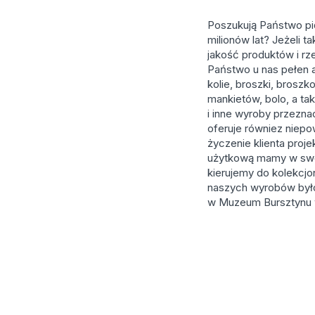
Poszukują Państwo pięk
milionów lat? Jeżeli t
jakość produktów i r
Państwo u nas pełen as
kolie, broszki, broszk
mankietów, bolo, a tak
i inne wyroby przezna
oferuje równiez niepow
życzenie klienta proj
użytkową mamy w swojej
kierujemy do kolekcjon
naszych wyrobów było 
w Muzeum Bursztynu 