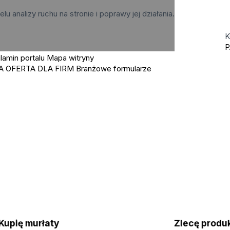
elu analizy ruchu na stronie i poprawy jej działania.
K
P
lamin portalu
Mapa witryny
A OFERTA DLA FIRM
Branżowe formularze
Kupię murłaty
Zlecę pro