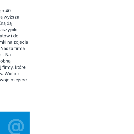
ego 40
 najwyższa
Znajdą
aszyjniki,
watów i do
mki na zdjecia
 Nasza firma
p.. Na
obną i
 firmy, które
w. Wiele z
swoje miejsce
@