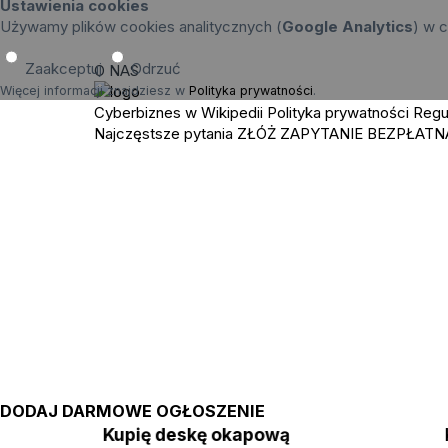
Ustawienia cookies
Używamy plików cookies analitycznych (
Google Analytics
) w c
Zaakceptuj
Odrzuć
O NAS
Więcej informacji znajdziesz w
Polityka prywatności
.
Cyberbiznes w Wikipedii
Polityka prywatności
Regu
Najczęstsze pytania
ZŁÓŻ ZAPYTANIE
BEZPŁATN
DODAJ DARMOWE OGŁOSZENIE
Kupię deskę okapową