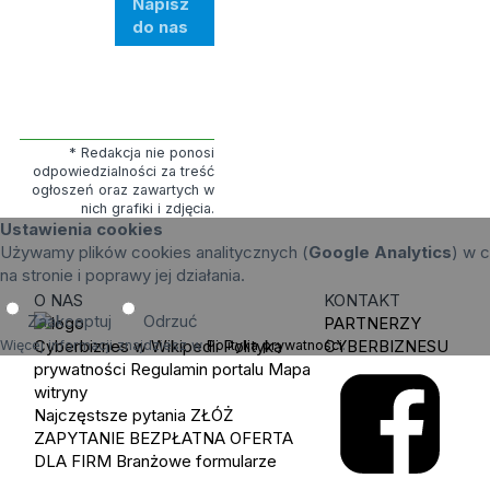
Napisz
do nas
* Redakcja nie ponosi
odpowiedzialności za treść
ogłoszeń oraz zawartych w
nich grafiki i zdjęcia.
Ustawienia cookies
Używamy plików cookies analitycznych (
Google Analytics
) w c
na stronie i poprawy jej działania.
O NAS
KONTAKT
Zaakceptuj
Odrzuć
PARTNERZY
Cyberbiznes w Wikipedii
Polityka
CYBERBIZNESU
Więcej informacji znajdziesz w
Polityka prywatności
.
prywatności
Regulamin portalu
Mapa
witryny
Najczęstsze pytania
ZŁÓŻ
ZAPYTANIE
BEZPŁATNA OFERTA
DLA FIRM
Branżowe formularze