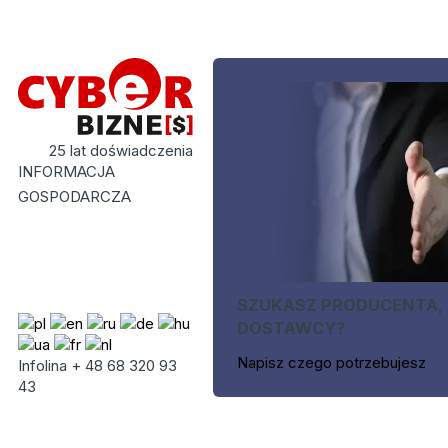
25 lat doświadczenia
INFORMACJA
GOSPODARCZA
SZUKASZ PRODUCENTA,
DOSTAWCY?
Napisz czego potrzebujesz
Infolina + 48 68 320 93
43