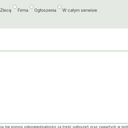
/Zlecę
Firma
Ogłoszenia
W całym serwisie
ja nie ponosi odpowiedzialności za treść ogłoszeń oraz zawartych w nich g