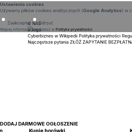
Ustawienia cookies
Używamy plików cookies analitycznych (
Google Analytics
) w c
Zaakceptuj
Odrzuć
O NAS
Więcej informacji znajdziesz w
Polityka prywatności
.
Cyberbiznes w Wikipedii
Polityka prywatności
Regu
Najczęstsze pytania
ZŁÓŻ ZAPYTANIE
BEZPŁATN
DODAJ DARMOWE OGŁOSZENIE
in
Kupie borówki