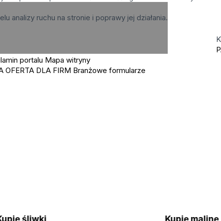
elu analizy ruchu na stronie i poprawy jej działania.
K
P
lamin portalu
Mapa witryny
A OFERTA DLA FIRM
Branżowe formularze
Kupię śliwki
Kupię malin