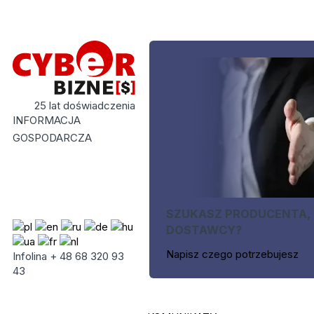
25 lat doświadczenia
INFORMACJA
GOSPODARCZA
SZUKASZ PRODUCENTA,
DOSTAWCY?
Napisz czego potrzebujesz
Infolina + 48 68 320 93
43