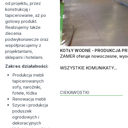
od projektu, przez
konstrukcję i
tapicerowanie, aż po
gotowy produkt.
Realizujemy także
zlecenia
podwykonawcze oraz
współpracujemy z
KOTŁY WODNE - PRODUKCJA P
projektantami,
ZAMER oferuje nowoczesne, wysok
sklepami i hotelami.
Zakres działalności:
WSZYSTKIE KOMUNIKATY...
Produkcja mebli
tapicerowanych
sofy, narożniki,
CIEKAWOSTKI
fotele, łóżka
Renowacja mebli
Szycie i produkcja
poduszek
ogrodowych i
dekoracyjnych