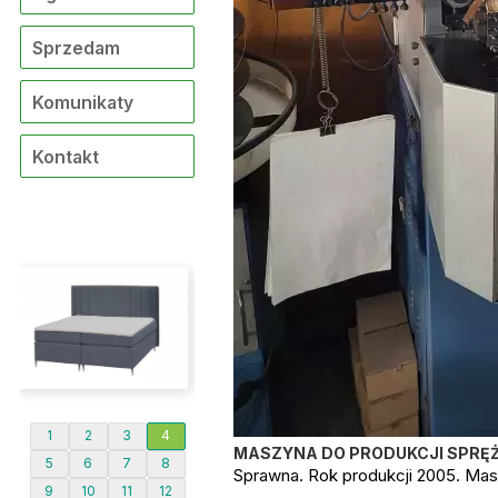
Sprzedam
Komunikaty
Kontakt
1
2
3
4
MASZYNA DO PRODUKCJI SPRĘŻ
5
6
7
8
Sprawna. Rok produkcji 2005. Mas
9
10
11
12