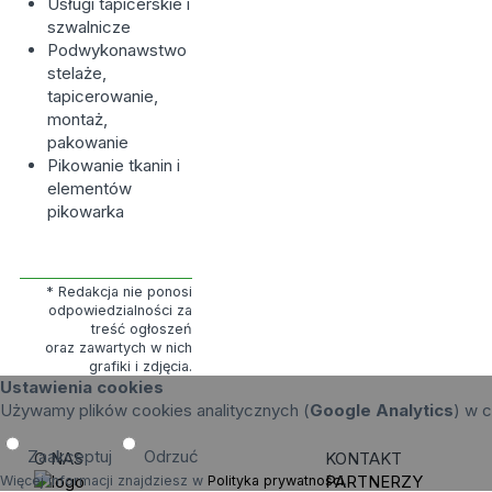
Usługi tapicerskie i
szwalnicze
Podwykonawstwo
stelaże,
tapicerowanie,
montaż,
pakowanie
Pikowanie tkanin i
elementów
pikowarka
* Redakcja nie ponosi
odpowiedzialności za
treść ogłoszeń
oraz zawartych w nich
grafiki i zdjęcia.
Ustawienia cookies
Używamy plików cookies analitycznych (
Google Analytics
) w c
Zaakceptuj
Odrzuć
O NAS
KONTAKT
PARTNERZY
Więcej informacji znajdziesz w
Polityka prywatności
.